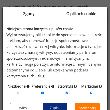
dostęp do 840 raportów stanowiskowych,
Zgody
O plikach cookie
dostęp do wybranych raportów płacowych,
do 50% zniżki na najnowsze raporty,
Niniejsza strona korzysta z plików cookie
Wykorzystujemy pliki cookie do spersonalizowania treści
e-booki o motywowaniu,
i reklam, aby oferować funkcje społecznościowe i
oraz inne korzyści.
analizować ruch w naszej witrynie. Informacje o tym, jak
korzystasz z naszej witryny, udostępniamy partnerom
Dowiedz się więcej
społecznościowym, reklamowym i analitycznym.
Partnerzy mogą połączyć te informacje z innymi danymi
otrzymanymi od Ciebie lub uzyskanymi podczas
korzystania z ich usług.
Wybierz opcję dostosowana do Twoich
Niezbędne
Preferencje
Statystyki
Marketing
potrzeb!
Przetestuj strefę premium.
Przypominamy, że zgodnie z pkt 2.6 - 2.7
Zapisz
Tylko
Zaakceptuj