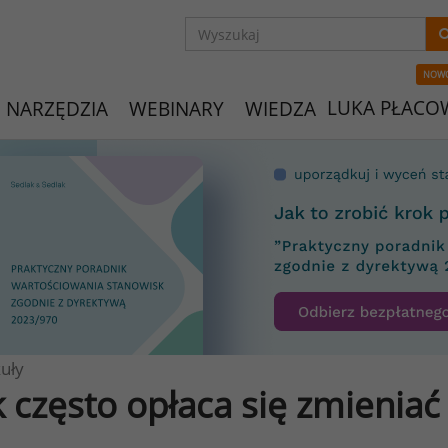
NOW
LUKA PŁACO
NARZĘDZIA
WEBINARY
WIEDZA
uły
k często opłaca się zmieniać