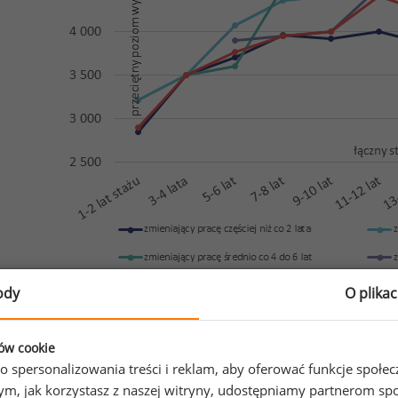
ody
O plika
Źródło: opracowanie własne na podstawie Ogólnopolskiego Bad
N= 112930
ków cookie
o spersonalizowania treści i reklam, aby oferować funkcje społe
o tym, jak korzystasz z naszej witryny, udostępniamy partnerom
zało się, że częste zmiany pracy nie służą karierze i z