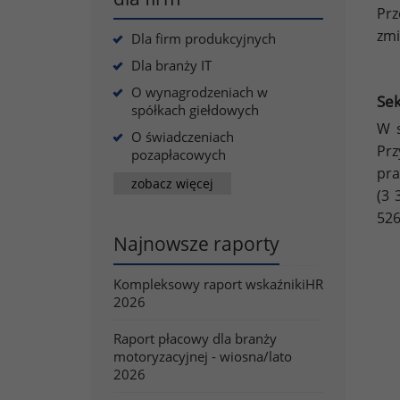
Prz
zmi
Dla firm produkcyjnych
Dla branży IT
O wynagrodzeniach w
Sek
spółkach giełdowych
W s
O świadczeniach
Prz
pozapłacowych
pra
zobacz więcej
(3 
526
Najnowsze raporty
Kompleksowy raport wskaźnikiHR
2026
Raport płacowy dla branży
motoryzacyjnej - wiosna/lato
2026