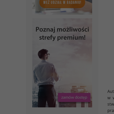
Aut
w w
stw
pra