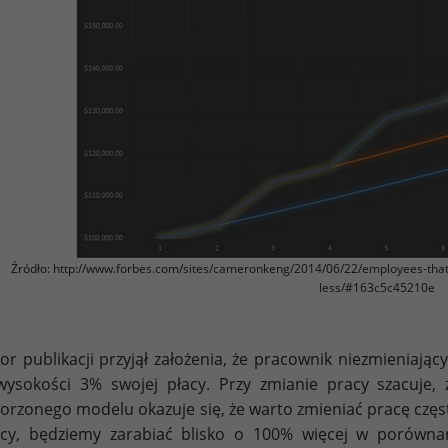
Źródło: http://www.forbes.com/sites/cameronkeng/2014/06/22/employees-that-
less/#163c5c45210e
or publikacji przyjął założenia, że pracownik niezmieniają
ysokości 3% swojej płacy. Przy zmianie pracy szacuje,
orzonego modelu okazuje się, że warto zmieniać pracę często
cy, będziemy zarabiać blisko o 100% więcej w porównani