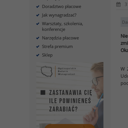
3
Doradztwo płacowe
Jak wynagradzać?
Da
Warsztaty, szkolenia,
konferencje
Nie
Narzędzia płacowe
zmi
Strefa premium
Oka
Sklep
W 2
Udo
pod