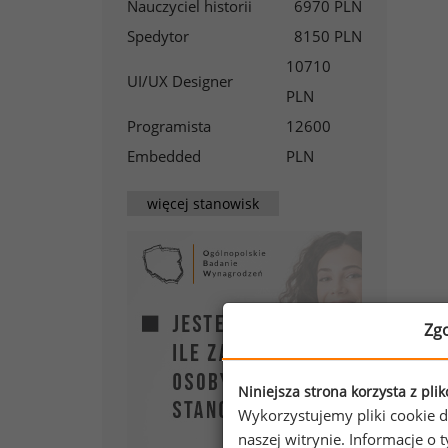
Nauczyciel historii
6970 PLN
Spedytor
8150 PLN
10710
UI/UX Designer
PLN
Programista
12600
Embedded
PLN
więcej stanowisk
Zg
Niniejsza strona korzysta z pli
Wykorzystujemy pliki cookie d
naszej witrynie. Informacje 
Oka