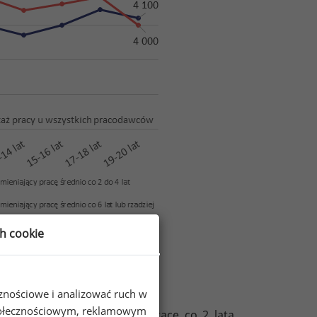
ch cookie
ania Wynagrodzeń Sedlak
Sedlak 2016;
&
cznościowe i analizować ruch w
 społecznościowym, reklamowym
arobkom. Osoby zmieniające pracę co 2 lata