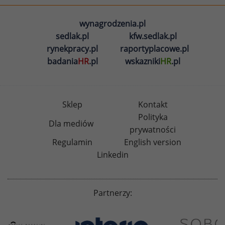
wynagrodzenia.pl
sedlak.pl
kfw.sedlak.pl
rynekpracy.pl
raportyplacowe.pl
badania
HR
.pl
wskazniki
HR
.pl
Sklep
Kontakt
Polityka
Dla mediów
prywatności
Regulamin
English version
Linkedin
Partnerzy: