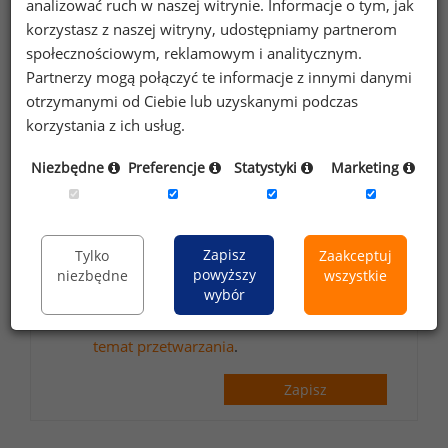
analizować ruch w naszej witrynie. Informacje o tym, jak
korzystasz z naszej witryny, udostępniamy partnerom
społecznościowym, reklamowym i analitycznym.
Partnerzy mogą połączyć te informacje z innymi danymi
otrzymanymi od Ciebie lub uzyskanymi podczas
Wyrażam zgodę na przetwarzanie moich
korzystania z ich usług.
danych osobowych zawartych w
formularzu przez Sedlak
Sedlak sp. z o.o.
&
Niezbędne
Preferencje
Statystyki
Marketing
sp. k. w celu otrzymywania bezpłatnego
newsletter’a portalu wynagrodzenia.pl.
Wyrażam zgodę na przesyłanie na podany
Zapisz
Tylko
Zaakceptuj
adres e-mail ofert handlowych oraz
powyższy
niezbędne
wszystkie
informacji marketingowych. Oświadczam,
wybór
że zapoznałem się z treścią
informacji na
temat przetwarzania
.
Zapisz