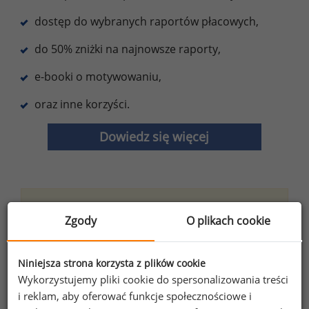
dostęp do wybranych raportów płacowych,
do 50% zniżki na najnowsze raporty,
e-booki o motywowaniu,
oraz inne korzyści.
Dowiedz się więcej
Wybierz opcję dostosowana do Twoich
Zgody
O plikach cookie
potrzeb!
Przetestuj strefę premium.
Niniejsza strona korzysta z plików cookie
Chcesz na bieżąco śledzić najnowsze informacje o
Wykorzystujemy pliki cookie do spersonalizowania treści
wynagrodzeniach?
i reklam, aby oferować funkcje społecznościowe i
Zapisz się do newslettera!