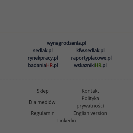
wynagrodzenia.pl
sedlak.pl
kfw.sedlak.pl
rynekpracy.pl
raportyplacowe.pl
badania
HR
.pl
wskazniki
HR
.pl
Sklep
Kontakt
Polityka
Dla mediów
prywatności
Regulamin
English version
Linkedin