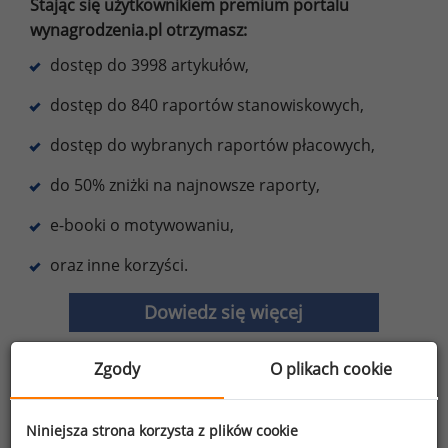
Stając się użytkownikiem premium portalu
wynagrodzenia.pl otrzymasz:
dostęp do 3998 artykułów,
dostęp do 840 raportów stanowiskowych,
dostęp do wybranych raportów płacowych,
do 50% zniżki na najnowsze raporty,
e-booki o motywowaniu,
oraz inne korzyści.
Dowiedz się więcej
Zgody
O plikach cookie
Wybierz opcję dostosowana do Twoich
Niniejsza strona korzysta z plików cookie
potrzeb!
Przetestuj strefę premium.