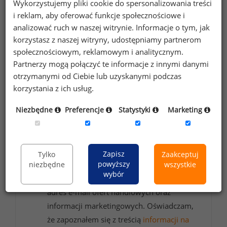
Wykorzystujemy pliki cookie do spersonalizowania treści
i reklam, aby oferować funkcje społecznościowe i
Chcesz na bieżąco śledzić najnowsze informacje o
analizować ruch w naszej witrynie. Informacje o tym, jak
korzystasz z naszej witryny, udostępniamy partnerom
wynagrodzeniach?
społecznościowym, reklamowym i analitycznym.
Zapisz się do newslettera!
Partnerzy mogą połączyć te informacje z innymi danymi
otrzymanymi od Ciebie lub uzyskanymi podczas
korzystania z ich usług.
Wyrażam zgodę na przetwarzanie moich
Niezbędne
Preferencje
Statystyki
Marketing
danych osobowych zawartych w
formularzu przez Sedlak
Sedlak sp. z o.o.
&
sp. k. w celu otrzymywania bezpłatnego
Zapisz
Tylko
Zaakceptuj
powyższy
niezbędne
wszystkie
newsletter’a portalu wynagrodzenia.pl.
wybór
Wyrażam zgodę na przesyłanie na podany
adres e-mail ofert handlowych oraz
informacji marketingowych. Oświadczam,
że zapoznałem się z treścią
informacji na