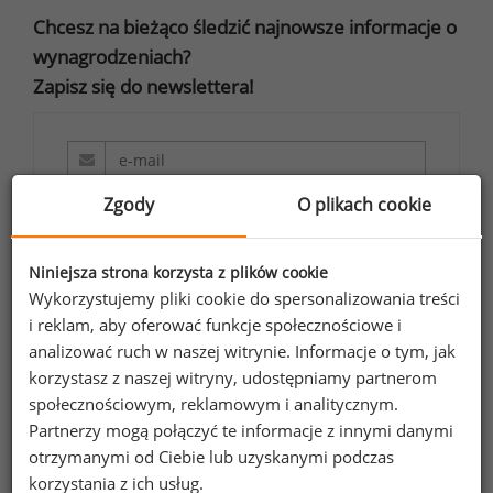
Chcesz na bieżąco śledzić najnowsze informacje o
wynagrodzeniach?
Zapisz się do newslettera!
Zgody
O plikach cookie
Wyrażam zgodę na przetwarzanie moich
danych osobowych zawartych w
formularzu przez Sedlak
Sedlak sp. z o.o.
&
Niniejsza strona korzysta z plików cookie
sp. k. w celu otrzymywania bezpłatnego
Wykorzystujemy pliki cookie do spersonalizowania treści
i reklam, aby oferować funkcje społecznościowe i
newsletter’a portalu wynagrodzenia.pl.
analizować ruch w naszej witrynie. Informacje o tym, jak
Wyrażam zgodę na przesyłanie na podany
korzystasz z naszej witryny, udostępniamy partnerom
adres e-mail ofert handlowych oraz
społecznościowym, reklamowym i analitycznym.
informacji marketingowych. Oświadczam,
Partnerzy mogą połączyć te informacje z innymi danymi
że zapoznałem się z treścią
informacji na
otrzymanymi od Ciebie lub uzyskanymi podczas
temat przetwarzania
.
korzystania z ich usług.