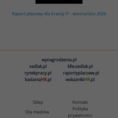
Raport płacowy dla branży IT - wiosna/lato 2026
wynagrodzenia.pl
sedlak.pl
kfw.sedlak.pl
rynekpracy.pl
raportyplacowe.pl
badania
HR
.pl
wskazniki
HR
.pl
Sklep
Kontakt
Polityka
Dla mediów
prywatności