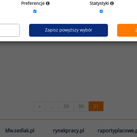
Preferencje
Statystyki
Zapisz powyższy wybór
«
...
29
30
31
kfw.sedlak.pl
rynekpracy.pl
raportyplacowe.p