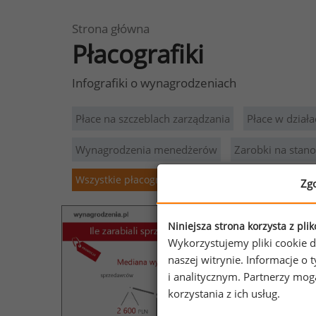
Strona główna
Płacografiki
Infografiki o wynagrodzeniach
Płace na szczeblach zarządzania
Płace w działa
Wynagrodzenia menedżerów
Zarobki na stan
Wszystkie płacografiki
Zg
Niniejsza strona korzysta z pli
Wykorzystujemy pliki cookie d
naszej witrynie. Informacje 
i analitycznym. Partnerzy mo
korzystania z ich usług.