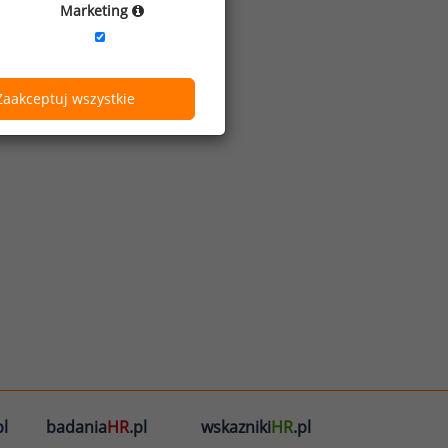
Marketing
Zaakceptuj wszystkie
l
badania
HR
.pl
wskazniki
HR
.pl