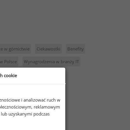
ce w górnictwie
Ciekawostki
Benefity
w Polsce
Wynagrodzenia w branży IT
ch cookie
cznościowe i analizować ruch w
 społecznościowym, reklamowym
e lub uzyskanymi podczas