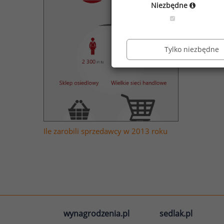
Niezbędne
Tylko niezbędne
Ile zarobili sprzedawcy w 2013 roku
wynagrodzenia.pl
sedlak.pl