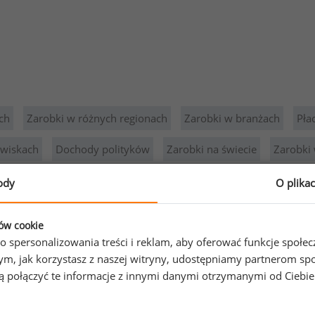
ch
Zarobki w różnych regionach
Zarobki w branżach
Pła
owiskach
Dochody polityków
Zarobki na świecie
Zarobki 
ody
O plika
ków cookie
o spersonalizowania treści i reklam, aby oferować funkcje społe
o tym, jak korzystasz z naszej witryny, udostępniamy partnerom
gą połączyć te informacje z innymi danymi otrzymanymi od Ciebi