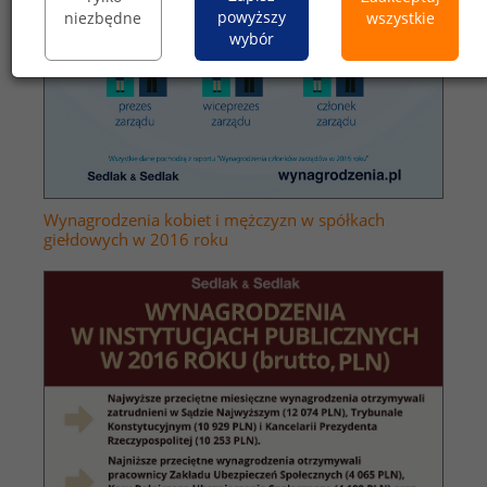
powyższy
niezbędne
wszystkie
wybór
Wynagrodzenia kobiet i mężczyzn w spółkach
giełdowych w 2016 roku