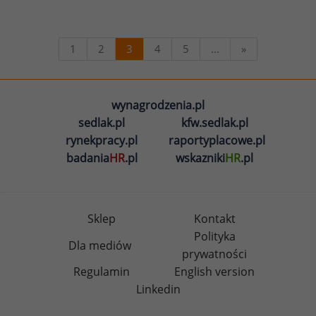
1
2
3
4
5
...
»
wynagrodzenia.pl
sedlak.pl
kfw.sedlak.pl
rynekpracy.pl
raportyplacowe.pl
badania
HR
.pl
wskazniki
HR
.pl
Sklep
Kontakt
Polityka
Dla mediów
prywatności
Regulamin
English version
Linkedin