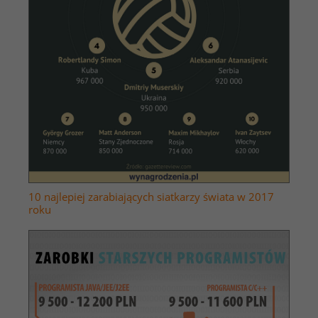
10 najlepiej zarabiających siatkarzy świata w 2017
roku