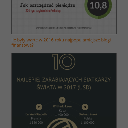
Ile były warte w 2016 roku najpopularniejsze blogi
finansowe?