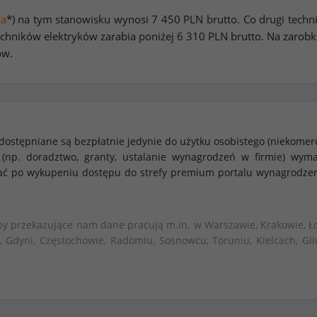
na
*) na tym stanowisku wynosi
7 450
PLN brutto. Co drugi techn
chników elektryków zarabia poniżej
6 310
PLN brutto. Na zarob
ów.
dostępniane są bezpłatnie jedynie do użytku osobistego (niekomer
 (np. doradztwo, granty, ustalanie wynagrodzeń w firmie) w
stać po wykupeniu dostępu do strefy premium portalu wynagrodze
by przekazujące nam dane pracują m.in. w Warszawie, Krakowie, Ło
, Gdyni, Częstochowie, Radomiu, Sosnowcu, Toruniu, Kielcach, Gli