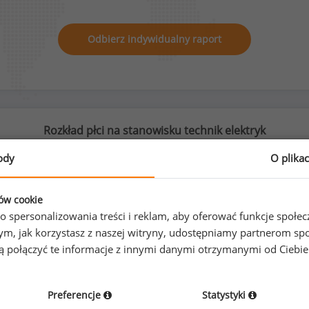
Odbierz indywidualny raport
Rozkład płci na stanowisku technik elektryk
ody
O plika
ków cookie
1
%
99
%
o spersonalizowania treści i reklam, aby oferować funkcje społe
o tym, jak korzystasz z naszej witryny, udostępniamy partnerom
gą połączyć te informacje z innymi danymi otrzymanymi od Ciebi
Kobiety
Mężczyźni
2
191
Preferencje
Statystyki