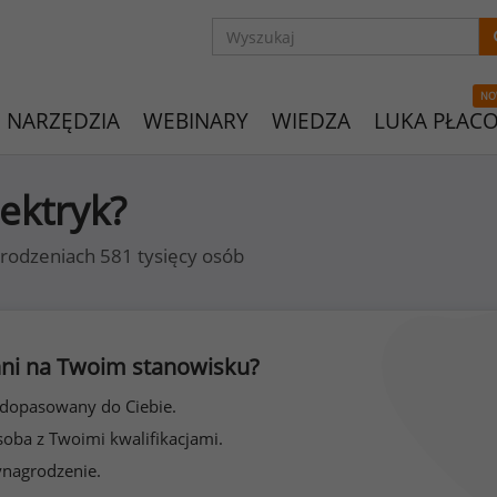
NO
NARZĘDZIA
WEBINARY
WIEDZA
LUKA PŁAC
lektryk?
rodzeniach 581 tysięcy osób
 inni na Twoim stanowisku?
 dopasowany do Ciebie.
soba z Twoimi kwalifikacjami.
ynagrodzenie.