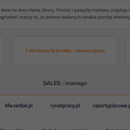
kie dane na dwa równe zbiory. Poniżej i powyżej mediany znajduj
rodzeń znaczy to, że połowa badanych zarabia poniżej median
7 450 brutto ile to netto - umowa o pracę
kfw.sedlak.pl
rynekpracy.pl
raportyplacowe.p