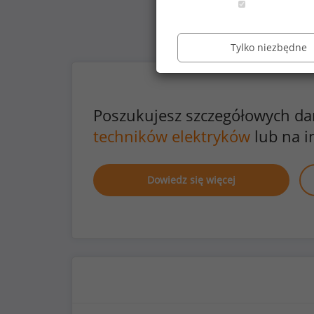
Tylko niezbędne
Poszukujesz szczegółowych d
techników elektryków
lub na i
Dowiedz się więcej