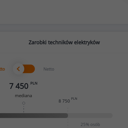
Zarobki techników elektryków
tto
Netto
PLN
7 450
mediana
PLN
8 750
25%
osób