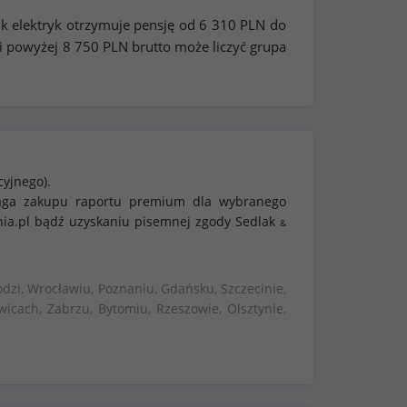
ik elektryk otrzymuje pensję od
6 310
PLN do
ki powyżej
8 750
PLN brutto może liczyć grupa
cyjnego).
ymaga zakupu raportu premium dla wybranego
nia.pl bądź uzyskaniu pisemnej zgody Sedlak
&
dzi, Wrocławiu, Poznaniu, Gdańsku, Szczecinie,
wicach, Zabrzu, Bytomiu, Rzeszowie, Olsztynie,