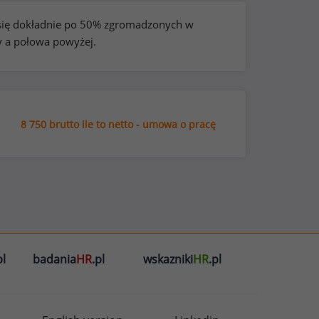
e się dokładnie po 50% zgromadzonych w
y a połowa powyżej.
8 750 brutto ile to netto - umowa o pracę
l
badania
HR
.pl
wskazniki
HR
.pl