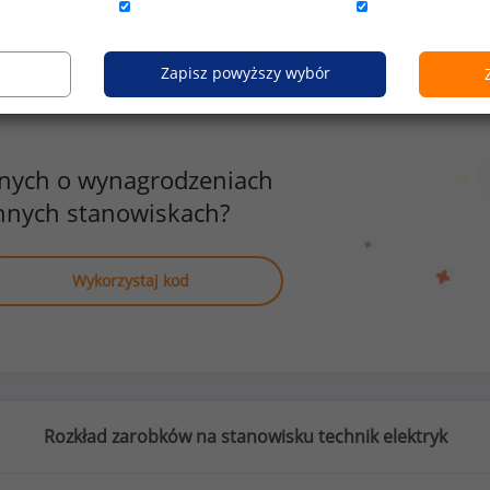
Zapisz powyższy wybór
anych o wynagrodzeniach
nnych stanowiskach?
Wykorzystaj kod
Rozkład zarobków na stanowisku technik elektryk