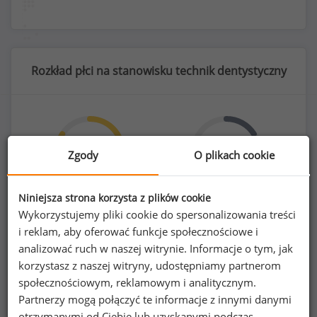
Rozkład płci na stanowisku technik dentystyczny
84
%
16
%
Zgody
O plikach cookie
Niniejsza strona korzysta z plików cookie
Wykorzystujemy pliki cookie do spersonalizowania treści
Kobiety
Mężczyźni
i reklam, aby oferować funkcje społecznościowe i
38
7
analizować ruch w naszej witrynie. Informacje o tym, jak
korzystasz z naszej witryny, udostępniamy partnerom
społecznościowym, reklamowym i analitycznym.
Partnerzy mogą połączyć te informacje z innymi danymi
otrzymanymi od Ciebie lub uzyskanymi podczas