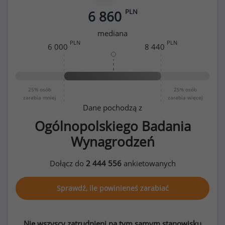
PLN
6 860
mediana
PLN
PLN
6 000
8 440
25%
osób
25%
osób
zarabia mniej
zarabia więcej
Dane pochodzą z
Ogólnopolskiego Badania
Wynagrodzeń
Dołącz do
2 444 556
ankietowanych
Sprawdź, ile powinieneś zarabiać
Nie wszyscy zatrudnieni na tym samym stanowisku