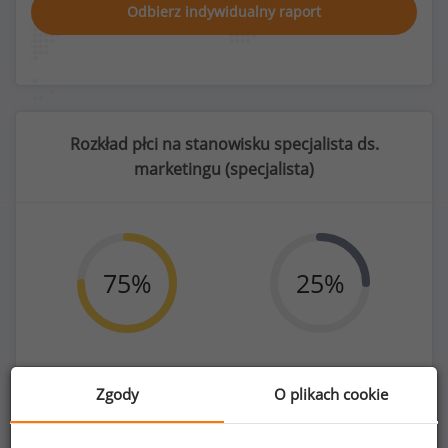
Odbierz indywidualny raport
Rozkład płci na stanowisku specjalista ds.
marketingu (
specjalista
)
75
%
25
%
Kobiety
Mężczyźni
Zgody
O plikach cookie
954
319