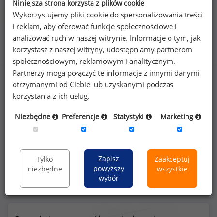
Niniejsza strona korzysta z plików cookie
Wykorzystujemy pliki cookie do spersonalizowania treści
i reklam, aby oferować funkcje społecznościowe i
Benefity na stanowisku specjalista ds. marketingu
analizować ruch w naszej witrynie. Informacje o tym, jak
(
specjalista
)
korzystasz z naszej witryny, udostępniamy partnerom
społecznościowym, reklamowym i analitycznym.
Partnerzy mogą połączyć te informacje z innymi danymi
otrzymanymi od Ciebie lub uzyskanymi podczas
korzystania z ich usług.
34
%
Niezbędne
Preferencje
Statystyki
Marketing
prywatna opieka medyczna dla pracownika
Zapisz
Tylko
Zaakceptuj
powyższy
niezbędne
wszystkie
wybór