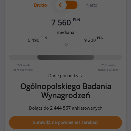
Brutto
Netto
PLN
7 560
mediana
PLN
PLN
6 490
9 200
25%
osób
25%
osób
zarabia mniej
zarabia więcej
Dane pochodzą z
Ogólnopolskiego Badania
Wynagrodzeń
Dołącz do
2 444 567
ankietowanych
Sprawdź, ile powinieneś zarabiać