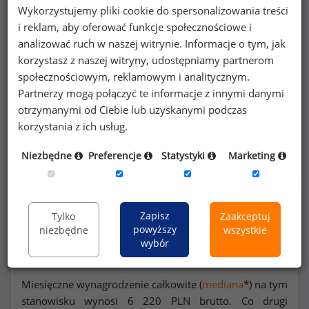
Wykorzystujemy pliki cookie do spersonalizowania treści
Poszukujesz szczegółowych danych o
i reklam, aby oferować funkcje społecznościowe i
wynagrodzeniach
pracowników restauracji
analizować ruch w naszej witrynie. Informacje o tym, jak
lub na innych stanowiskach?
korzystasz z naszej witryny, udostępniamy partnerom
społecznościowym, reklamowym i analitycznym.
Partnerzy mogą połączyć te informacje z innymi danymi
Dowiedz się więcej
otrzymanymi od Ciebie lub uzyskanymi podczas
korzystania z ich usług.
Wykorzystaj kod
Niezbędne
Preferencje
Statystyki
Marketing
Rozkład zarobków na stanowisku pracownik
Zapisz
Tylko
Zaakceptuj
powyższy
niezbędne
wszystkie
restauracji
wybór
Miesięczne wynagrodzenie całkowite (
mediana
*) na tym
stanowisku wynosi
6 220
PLN brutto. Co drugi