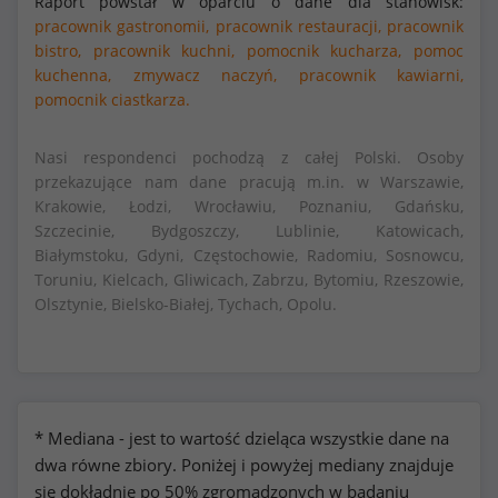
Raport powstał w oparciu o dane dla stanowisk:
pracownik gastronomii,
pracownik restauracji,
pracownik
bistro,
pracownik kuchni,
pomocnik kucharza,
pomoc
kuchenna,
zmywacz naczyń,
pracownik kawiarni,
pomocnik ciastkarza.
Nasi respondenci pochodzą z całej Polski. Osoby
przekazujące nam dane pracują m.in. w Warszawie,
Krakowie, Łodzi, Wrocławiu, Poznaniu, Gdańsku,
Szczecinie, Bydgoszczy, Lublinie, Katowicach,
Białymstoku, Gdyni, Częstochowie, Radomiu, Sosnowcu,
Toruniu, Kielcach, Gliwicach, Zabrzu, Bytomiu, Rzeszowie,
Olsztynie, Bielsko-Białej, Tychach, Opolu.
* Mediana - jest to wartość dzieląca wszystkie dane na
dwa równe zbiory. Poniżej i powyżej mediany znajduje
się dokładnie po 50% zgromadzonych w badaniu