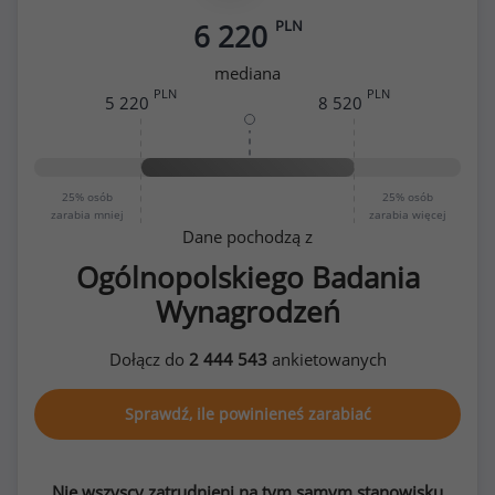
PLN
6 220
mediana
PLN
PLN
5 220
8 520
25%
osób
25%
osób
zarabia mniej
zarabia więcej
Dane pochodzą z
Ogólnopolskiego Badania
Wynagrodzeń
Dołącz do
2 444 543
ankietowanych
Sprawdź, ile powinieneś zarabiać
Nie wszyscy zatrudnieni na tym samym stanowisku