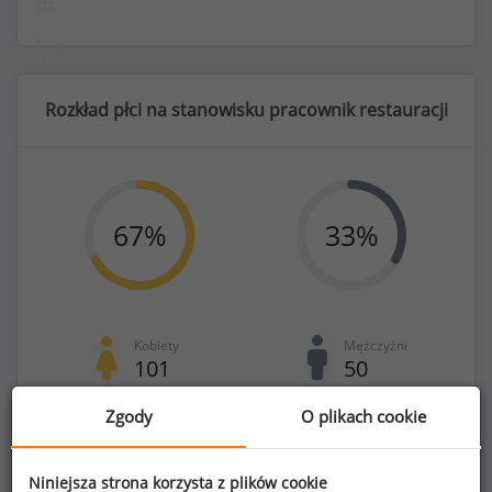
Rozkład płci na stanowisku pracownik restauracji
67
%
33
%
Kobiety
Mężczyźni
101
50
Zgody
O plikach cookie
Niniejsza strona korzysta z plików cookie