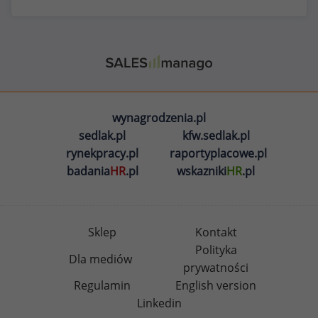
wynagrodzenia.pl
sedlak.pl
kfw.sedlak.pl
rynekpracy.pl
raportyplacowe.pl
badania
HR
.pl
wskazniki
HR
.pl
Sklep
Kontakt
Polityka
Dla mediów
prywatności
Regulamin
English version
Linkedin