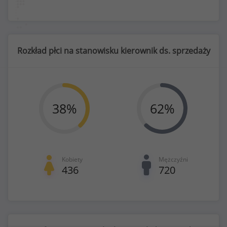
Rozkład płci na stanowisku kierownik ds. sprzedaży
38
%
62
%
Kobiety
Mężczyźni
436
720