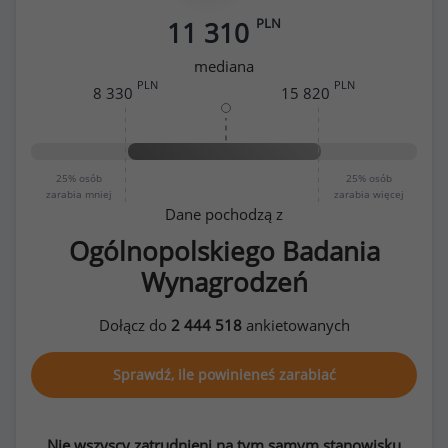
PLN
11 310
mediana
PLN
PLN
8 330
15 820
25%
osób
25%
osób
zarabia mniej
zarabia więcej
Dane pochodzą z
Ogólnopolskiego Badania
Wynagrodzeń
Dołącz do
2 444 518
ankietowanych
Sprawdź, ile powinieneś zarabiać
Nie wszyscy zatrudnieni na tym samym stanowisku