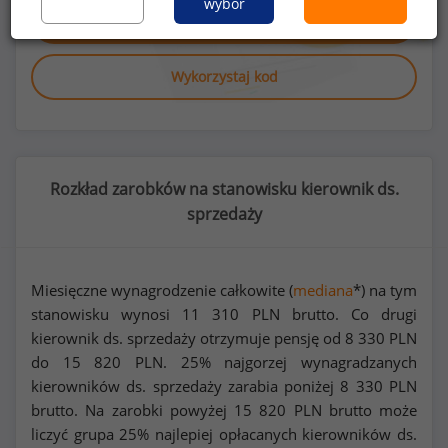
wybór
Dowiedz się więcej
Wykorzystaj kod
Rozkład zarobków na stanowisku kierownik ds.
sprzedaży
Miesięczne wynagrodzenie całkowite (
mediana
*) na tym
stanowisku wynosi
11 310
PLN brutto. Co drugi
kierownik ds. sprzedaży otrzymuje pensję od
8 330
PLN
do
15 820
PLN. 25% najgorzej wynagradzanych
kierowników ds. sprzedaży zarabia poniżej
8 330
PLN
brutto. Na zarobki powyżej
15 820
PLN brutto może
liczyć grupa 25% najlepiej opłacanych kierowników ds.