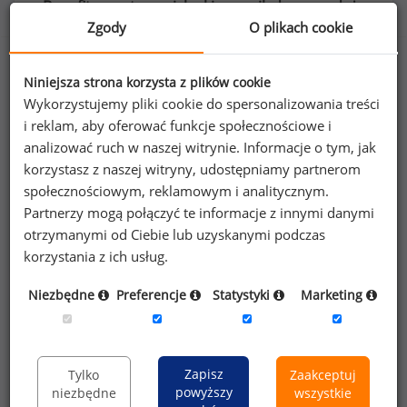
Benefity na stanowisku kierownik ds. sprzedaży
Zgody
O plikach cookie
Niniejsza strona korzysta z plików cookie
Wykorzystujemy pliki cookie do spersonalizowania treści
50
%
i reklam, aby oferować funkcje społecznościowe i
analizować ruch w naszej witrynie. Informacje o tym, jak
korzystasz z naszej witryny, udostępniamy partnerom
społecznościowym, reklamowym i analitycznym.
komputer przenośny do użytku prywatnego
Partnerzy mogą połączyć te informacje z innymi danymi
otrzymanymi od Ciebie lub uzyskanymi podczas
korzystania z ich usług.
Niezbędne
Preferencje
Statystyki
Marketing
Poszukujesz szczegółowych danych o
wynagrodzeniach
kierowników ds. sprzedaży
lub na innych stanowiskach?
Zapisz
Tylko
Zaakceptuj
powyższy
niezbędne
wszystkie