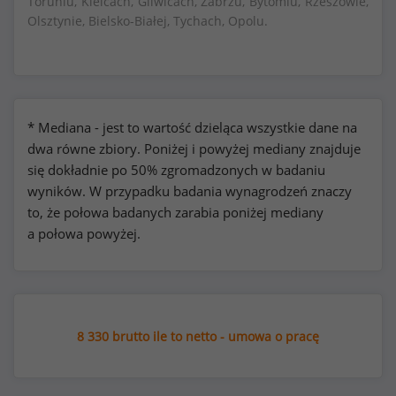
Toruniu, Kielcach, Gliwicach, Zabrzu, Bytomiu, Rzeszowie,
Olsztynie, Bielsko-Białej, Tychach, Opolu.
* Mediana - jest to wartość dzieląca wszystkie dane na
dwa równe zbiory. Poniżej i powyżej mediany znajduje
się dokładnie po 50% zgromadzonych w badaniu
wyników. W przypadku badania wynagrodzeń znaczy
to, że połowa badanych zarabia poniżej mediany
a połowa powyżej.
8 330 brutto ile to netto - umowa o pracę