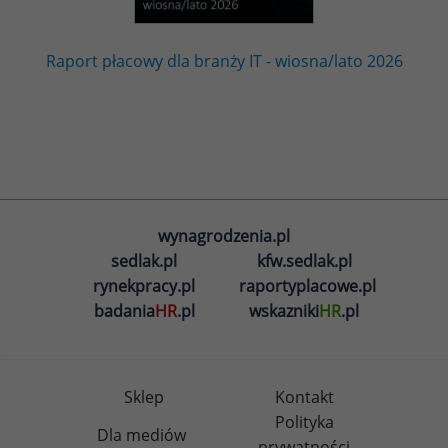
Raport płacowy dla branży IT - wiosna/lato 2026
wynagrodzenia.pl
sedlak.pl
kfw.sedlak.pl
rynekpracy.pl
raportyplacowe.pl
badania
HR
.pl
wskazniki
HR
.pl
Sklep
Kontakt
Polityka
Dla mediów
prywatności