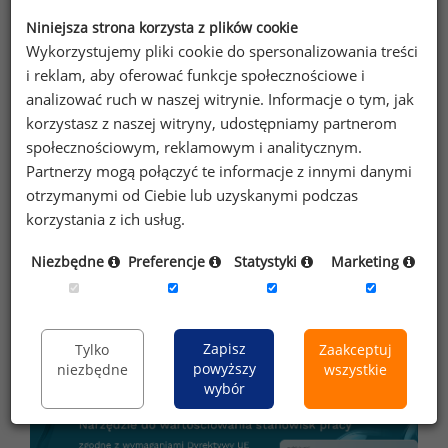
adres e-mail ofert handlowych oraz
Niniejsza strona korzysta z plików cookie
informacji marketingowych. Oświadczam,
Wykorzystujemy pliki cookie do spersonalizowania treści
i reklam, aby oferować funkcje społecznościowe i
że zapoznałem się z treścią
informacji na
analizować ruch w naszej witrynie. Informacje o tym, jak
temat przetwarzania
.
korzystasz z naszej witryny, udostępniamy partnerom
społecznościowym, reklamowym i analitycznym.
Zapisz
Partnerzy mogą połączyć te informacje z innymi danymi
otrzymanymi od Ciebie lub uzyskanymi podczas
korzystania z ich usług.
Przypominamy, że zgodnie z pkt 2.6 - 2.7
Niezbędne
Preferencje
Statystyki
Marketing
regulaminu kopiowanie, przetwarzanie i
wykorzystywanie tekstów oraz danych portalu w
innych celach niż do użytku osobistego wymaga
pisemnej zgody redakcji.
Zapisz
Tylko
Zaakceptuj
powyższy
niezbędne
wszystkie
wybór