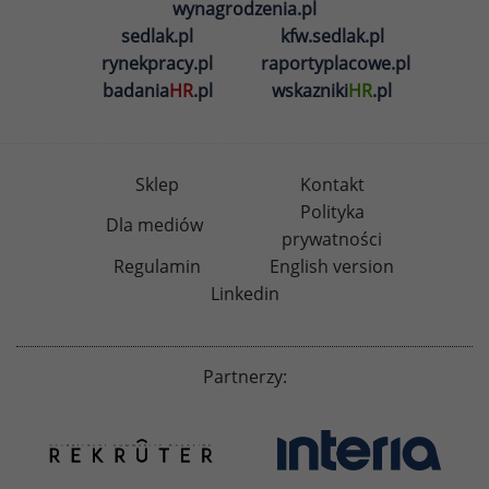
wynagrodzenia.pl
sedlak.pl
kfw.sedlak.pl
rynekpracy.pl
raportyplacowe.pl
badania
HR
.pl
wskazniki
HR
.pl
Sklep
Kontakt
Polityka
Dla mediów
prywatności
Regulamin
English version
Linkedin
Partnerzy: