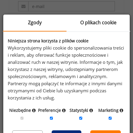
Wyrażam zgodę na przetwarzanie moich
Zgody
O plikach cookie
danych osobowych zawartych w
formularzu przez Sedlak
Sedlak sp. z o.o.
&
Niniejsza strona korzysta z plików cookie
sp. k. w celu otrzymywania bezpłatnego
Wykorzystujemy pliki cookie do spersonalizowania treści
newsletter’a portalu wynagrodzenia.pl.
i reklam, aby oferować funkcje społecznościowe i
Wyrażam zgodę na przesyłanie na podany
analizować ruch w naszej witrynie. Informacje o tym, jak
adres e-mail ofert handlowych oraz
korzystasz z naszej witryny, udostępniamy partnerom
informacji marketingowych. Oświadczam,
społecznościowym, reklamowym i analitycznym.
że zapoznałem się z treścią
informacji na
Partnerzy mogą połączyć te informacje z innymi danymi
otrzymanymi od Ciebie lub uzyskanymi podczas
temat przetwarzania
.
korzystania z ich usług.
Zapisz
Niezbędne
Preferencje
Statystyki
Marketing