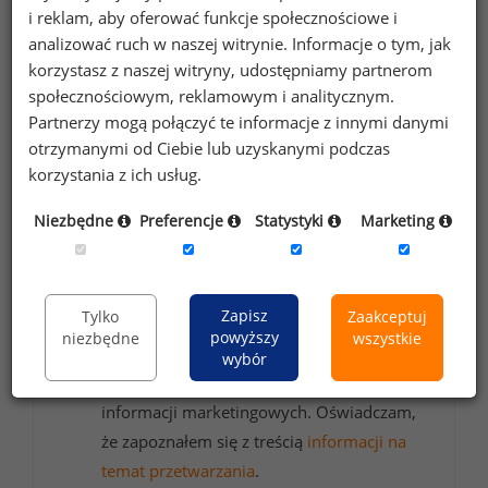
i reklam, aby oferować funkcje społecznościowe i
Chcesz na bieżąco śledzić najnowsze informacje o
analizować ruch w naszej witrynie. Informacje o tym, jak
wynagrodzeniach?
korzystasz z naszej witryny, udostępniamy partnerom
Zapisz się do newslettera!
społecznościowym, reklamowym i analitycznym.
Partnerzy mogą połączyć te informacje z innymi danymi
otrzymanymi od Ciebie lub uzyskanymi podczas
korzystania z ich usług.
Wyrażam zgodę na przetwarzanie moich
Niezbędne
Preferencje
Statystyki
Marketing
danych osobowych zawartych w
formularzu przez Sedlak
Sedlak sp. z o.o.
&
sp. k. w celu otrzymywania bezpłatnego
Zapisz
Tylko
Zaakceptuj
newsletter’a portalu wynagrodzenia.pl.
powyższy
niezbędne
wszystkie
Wyrażam zgodę na przesyłanie na podany
wybór
adres e-mail ofert handlowych oraz
informacji marketingowych. Oświadczam,
że zapoznałem się z treścią
informacji na
temat przetwarzania
.