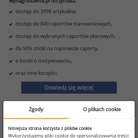
wynagrodzenia.pl otrzymasz:
dostęp do 3998 artykułów,
dostęp do 840 raportów stanowiskowych,
dostęp do wybranych raportów płacowych,
do 50% zniżki na najnowsze raporty,
e-booki o motywowaniu,
oraz inne korzyści.
Dowiedz się więcej
Zgody
O plikach cookie
Wybierz opcję dostosowana do Twoich
potrzeb!
Przetestuj strefę premium.
Niniejsza strona korzysta z plików cookie
Wykorzystujemy pliki cookie do spersonalizowania treści