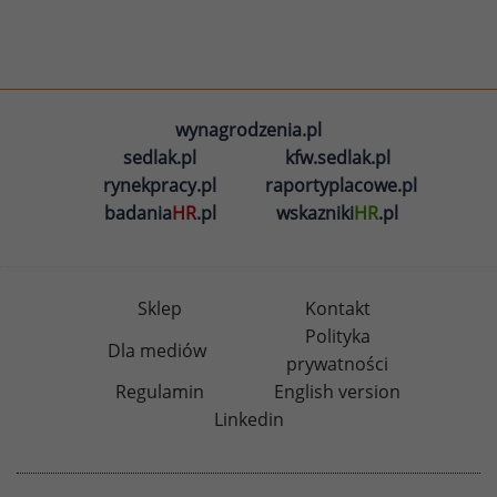
wynagrodzenia.pl
sedlak.pl
kfw.sedlak.pl
rynekpracy.pl
raportyplacowe.pl
badania
HR
.pl
wskazniki
HR
.pl
Sklep
Kontakt
Polityka
Dla mediów
prywatności
Regulamin
English version
Linkedin