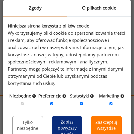
z wykonywaniem poszczególnych prac, a następnie
Zgody
O plikach cookie
ich punktowe wartościowanie ze względu na cały szereg
kryteriów. Pomiar wielkości wymagań umożliwiają
specjalne skale, różnicujące poziomy wymagań
Niniejsza strona korzysta z plików cookie
w zakresie każdego czynnika dla poszczególnych
Wykorzystujemy pliki cookie do spersonalizowania treści
stanowisk. Są one nazywane kluczami analitycznymi.
i reklam, aby oferować funkcje społecznościowe i
Wśród metod analitycznych najczęściej stosowane są
analizować ruch w naszej witrynie. Informacje o tym, jak
techniki analityczno- punktowe oraz porównywania
korzystasz z naszej witryny, udostępniamy partnerom
czynników.
społecznościowym, reklamowym i analitycznym.
Partnerzy mogą połączyć te informacje z innymi danymi
Zobacz więcej haseł
otrzymanymi od Ciebie lub uzyskanymi podczas
korzystania z ich usług.
Niezbędne
Preferencje
Statystyki
Marketing
wynagrodzenia.pl
sedlak.pl
kfw.sedlak.pl
rynekpracy.pl
raportyplacowe.pl
Zapisz
Tylko
Zaakceptuj
powyższy
niezbędne
wszystkie
badania
HR
.pl
wskazniki
HR
.pl
wybór