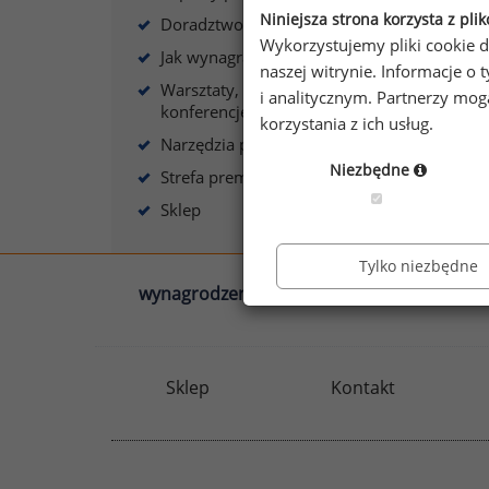
Niniejsza strona korzysta z pli
Doradztwo płacowe
Wykorzystujemy pliki cookie d
Jak wynagradzać?
naszej witrynie. Informacje 
Warsztaty, szkolenia,
i analitycznym. Partnerzy mo
konferencje
korzystania z ich usług.
Narzędzia płacowe
Niezbędne
Strefa premium
Sklep
Tylko niezbędne
wynagrodzenia.pl
sedlak.pl
Sklep
Kontakt