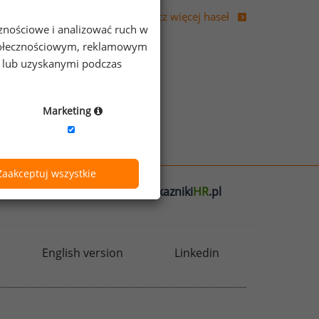
Zobacz więcej haseł
cznościowe i analizować ruch w
 społecznościowym, reklamowym
e lub uzyskanymi podczas
Marketing
Zaakceptuj wszystkie
l
badania
HR
.pl
wskazniki
HR
.pl
English version
Linkedin