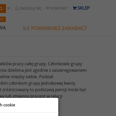
SKLEP
ZALOGUJ SIĘ
KONTAKT
OŚĆ
WA
ILE POWINIENEŚ ZARABIAĆ?
efektów pracy całej grupy. Członkowie grupy
enia dzielona jest zgodnie z zaszeregowaniem
lnie między siebie. Podział
tkim członkom grupy jednakowej kwoty
est zróżnicowany to podstawą pensji może być
y lub zmienny procent w relacji
ch cookie