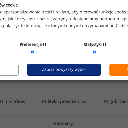
ków cookie
o spersonalizowania treści i reklam, aby oferować funkcje społe
o tym, jak korzystasz z naszej witryny, udostępniamy partnerom
gą połączyć te informacje z innymi danymi otrzymanymi od Ciebi
Preferencje
Statystyki
Zapisz powyższy wybór
kfw.sedlak.pl
rynekpracy.pl
raportyplacowe.p
Dla mediów
Polityka prywatności
Regulamin
Partnerzy: