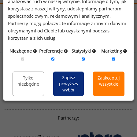
analizować ruch w naszej witrynie. Informacje o tym, jak
korzystasz z naszej witryny, udostępniamy partnerom
wynagrodzenia.pl
społecznościowym, reklamowym i analitycznym.
sedlak.pl
kfw.sedlak.pl
Partnerzy mogą połączyć te informacje z innymi danymi
rynekpracy.pl
raportyplacowe.pl
otrzymanymi od Ciebie lub uzyskanymi podczas
badania
HR
.pl
wskazniki
HR
.pl
korzystania z ich usług.
Niezbędne
Preferencje
Statystyki
Marketing
Sklep
Kontakt
Polityka
Dla mediów
Zapisz
Tylko
Zaakceptuj
prywatności
powyższy
niezbędne
wszystkie
Regulamin
English version
wybór
Linkedin
Partnerzy: