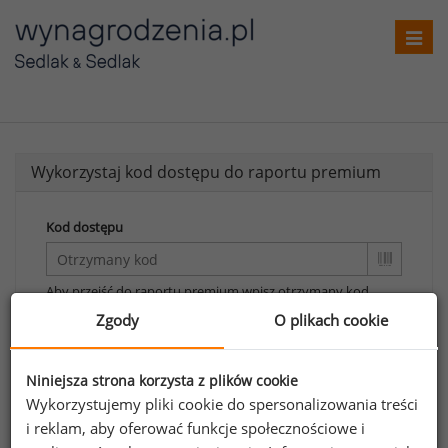
Toggl
navig
Wykorzystaj kod dostępu do raportu premium
Kod dostępu
Aby przejść do raportu premium wpisz otrzymany kod.
Zgody
O plikach cookie
Wykorzystaj kod
Aby otrzymać darmowy kod dostępu weź udział
Niniejsza strona korzysta z plików cookie
w
Ogólnopolskim Badaniu Wynagrodzeń
.
Wykorzystujemy pliki cookie do spersonalizowania treści
i reklam, aby oferować funkcje społecznościowe i