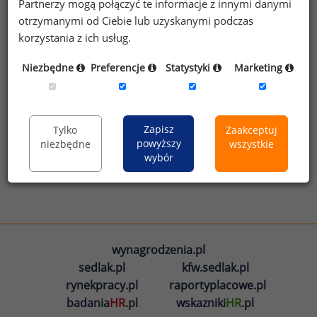
Partnerzy mogą połączyć te informacje z innymi danymi
Zarobki w Polsce
otrzymanymi od Ciebie lub uzyskanymi podczas
korzystania z ich usług.
Wynagrodzenia menedżerów
Niezbędne
Preferencje
Statystyki
Marketing
Zobacz więcej infografik
Zapisz
Tylko
Zaakceptuj
powyższy
niezbędne
wszystkie
wybór
wynagrodzenia.pl
sedlak.pl
kfw.sedlak.pl
rynekpracy.pl
raportyplacowe.pl
badania
HR
.pl
wskazniki
HR
.pl