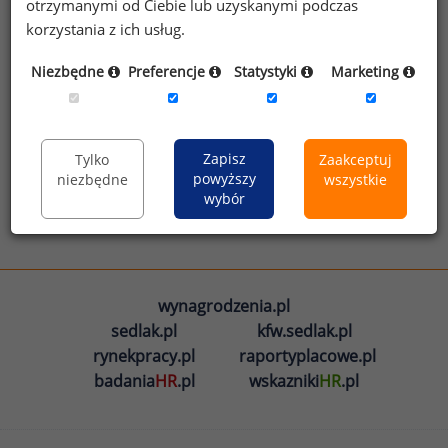
otrzymanymi od Ciebie lub uzyskanymi podczas
Zarobki w Polsce
Zarobki na stanowiskach
korzystania z ich usług.
Niezbędne
Preferencje
Statystyki
Marketing
Zobacz więcej infografik
Zapisz
Tylko
Zaakceptuj
powyższy
niezbędne
wszystkie
wybór
wynagrodzenia.pl
sedlak.pl
kfw.sedlak.pl
rynekpracy.pl
raportyplacowe.pl
badania
HR
.pl
wskazniki
HR
.pl