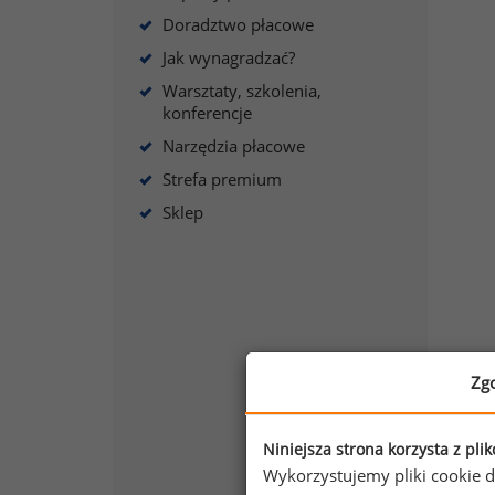
Doradztwo płacowe
Jak wynagradzać?
Warsztaty, szkolenia,
konferencje
Narzędzia płacowe
Strefa premium
Sklep
Zg
Niniejsza strona korzysta z pli
Wykorzystujemy pliki cookie d