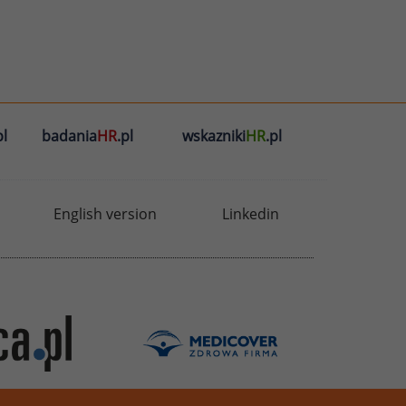
l
badania
HR
.pl
wskazniki
HR
.pl
English version
Linkedin