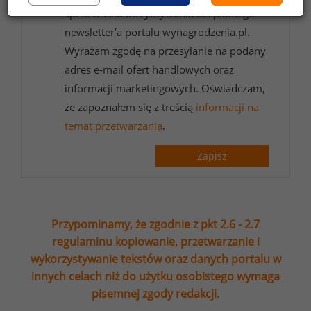
sp. k. w celu otrzymywania bezpłatnego
newsletter’a portalu wynagrodzenia.pl.
Wyrażam zgodę na przesyłanie na podany
adres e-mail ofert handlowych oraz
informacji marketingowych. Oświadczam,
że zapoznałem się z treścią
informacji na
temat przetwarzania
.
Zapisz
Przypominamy, że zgodnie z pkt 2.6 - 2.7
regulaminu kopiowanie, przetwarzanie i
wykorzystywanie tekstów oraz danych portalu w
innych celach niż do użytku osobistego wymaga
pisemnej zgody redakcji.