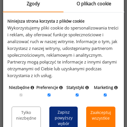
Zgody
O plikach cookie
Dowiedz się więcej
Niniejsza strona korzysta z plików cookie
Wykorzystujemy pliki cookie do spersonalizowania treści
i reklam, aby oferować funkcje społecznościowe i
Wybierz opcję dostosowana do Twoich
analizować ruch w naszej witrynie. Informacje o tym, jak
potrzeb!
Przetestuj strefę premium.
korzystasz z naszej witryny, udostępniamy partnerom
społecznościowym, reklamowym i analitycznym.
Partnerzy mogą połączyć te informacje z innymi danymi
Chcesz na bieżąco śledzić najnowsze informacje o
otrzymanymi od Ciebie lub uzyskanymi podczas
wynagrodzeniach?
korzystania z ich usług.
Zapisz się do newslettera!
Niezbędne
Preferencje
Statystyki
Marketing
Wyrażam zgodę na przetwarzanie moich
Zapisz
Tylko
Zaakceptuj
danych osobowych zawartych w
powyższy
niezbędne
wszystkie
wybór
formularzu przez Sedlak
Sedlak sp. z o.o.
&