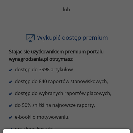
lub
Wykupić dostęp premium
Stając się użytkownikiem premium portalu
wynagrodzenia.pl otrzymasz:
dostęp do 3998 artykułów,
dostęp do 840 raportów stanowiskowych,
dostęp do wybranych raportów płacowych,
do 50% zniżki na najnowsze raporty,
e-booki o motywowaniu,
oraz inne korzyści.