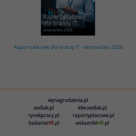
Raport płacowy dla branży IT - wiosna/lato 2026
wynagrodzenia.pl
sedlak.pl
kfw.sedlak.pl
rynekpracy.pl
raportyplacowe.pl
badania
HR
.pl
wskazniki
HR
.pl