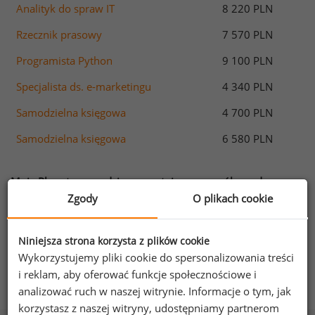
Analityk do spraw IT
8 220 PLN
Rzecznik prasowy
7 570 PLN
Programista Python
9 100 PLN
Specjalista ds. e-marketingu
4 340 PLN
Samodzielna księgowa
4 700 PLN
Samodzielna księgowa
6 580 PLN
Moja Płaca to narzędzie prezentujące szczegółowe dane o
wynagrodzeniach na 1136 stanowiskach pochodzących
Zgody
O plikach cookie
od 581 tys. pracowników.
Sprawdź zarobki na Twoim stanowisku!
Niniejsza strona korzysta z plików cookie
Wykorzystujemy pliki cookie do spersonalizowania treści
i reklam, aby oferować funkcje społecznościowe i
zobacz listę stanowisk
analizować ruch w naszej witrynie. Informacje o tym, jak
korzystasz z naszej witryny, udostępniamy partnerom