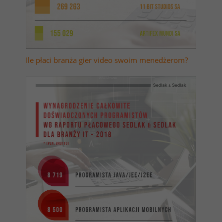
Ile płaci branża gier video swoim menedżerom?