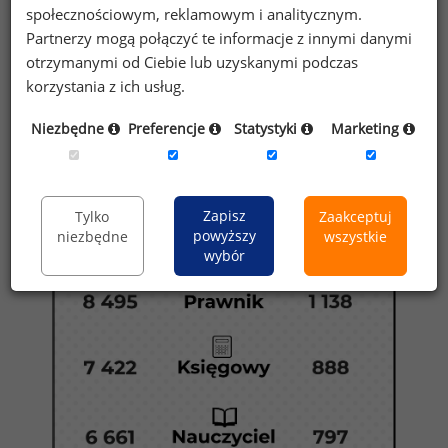
społecznościowym, reklamowym i analitycznym.
Infografiki o zarobkach w Polsce
Partnerzy mogą połączyć te informacje z innymi danymi
otrzymanymi od Ciebie lub uzyskanymi podczas
korzystania z ich usług.
Niezbędne
Preferencje
Statystyki
Marketing
Zapisz
Tylko
Zaakceptuj
powyższy
niezbędne
wszystkie
wybór