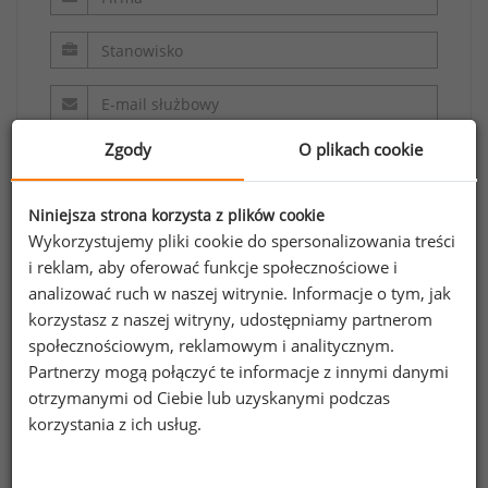
Zgody
O plikach cookie
Niniejsza strona korzysta z plików cookie
Wykorzystujemy pliki cookie do spersonalizowania treści
i reklam, aby oferować funkcje społecznościowe i
Oświadczam, że zapoznałem/zapoznałam się z
analizować ruch w naszej witrynie. Informacje o tym, jak
regulaminem.
korzystasz z naszej witryny, udostępniamy partnerom
społecznościowym, reklamowym i analitycznym.
Wyrażam zgodę na przetwarzanie moich
Partnerzy mogą połączyć te informacje z innymi danymi
danych osobowych zawartych w formularzu
otrzymanymi od Ciebie lub uzyskanymi podczas
przez Sedlak
Sedlak sp. z o.o. sp. k. w celu
korzystania z ich usług.
&
odpowiedzi na przesłane zapytanie.
Oświadczam, że zapoznałem się z treścią