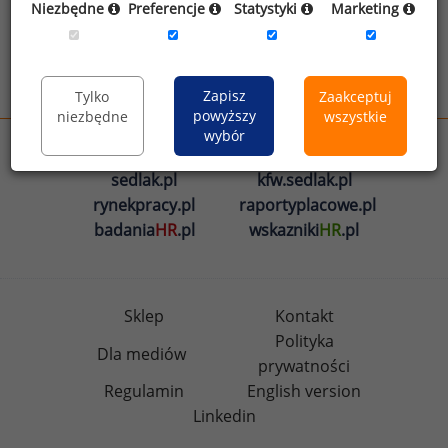
Niezbędne
Preferencje
Statystyki
Marketing
informacji na temat przetwarzania
.
Wyślij
Zapisz
Tylko
Zaakceptuj
powyższy
niezbędne
wszystkie
wybór
wynagrodzenia.pl
sedlak.pl
kfw.sedlak.pl
rynekpracy.pl
raportyplacowe.pl
badania
HR
.pl
wskazniki
HR
.pl
Sklep
Kontakt
Polityka
Dla mediów
prywatności
Regulamin
English version
Linkedin