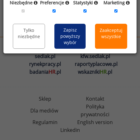
Niezbędne
Preferencje
Statystyki
Marketing
informacji na temat przetwarzania
.
Wyślij
Zapisz
Tylko
Zaakceptuj
powyższy
niezbędne
wszystkie
wybór
wynagrodzenia.pl
sedlak.pl
kfw.sedlak.pl
rynekpracy.pl
raportyplacowe.pl
badania
HR
.pl
wskazniki
HR
.pl
Sklep
Kontakt
Polityka
Dla mediów
prywatności
Regulamin
English version
Linkedin