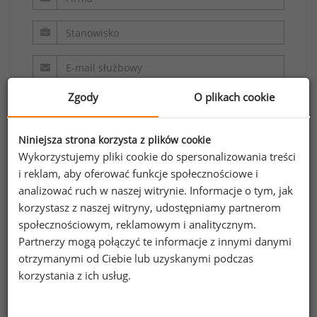
Zgody
O plikach cookie
Niniejsza strona korzysta z plików cookie
Wykorzystujemy pliki cookie do spersonalizowania treści
i reklam, aby oferować funkcje społecznościowe i
Oświadczam, że zapoznałem/zapoznałam się z
analizować ruch w naszej witrynie. Informacje o tym, jak
regulaminem.
korzystasz z naszej witryny, udostępniamy partnerom
społecznościowym, reklamowym i analitycznym.
Wyrażam zgodę na przetwarzanie moich
Partnerzy mogą połączyć te informacje z innymi danymi
danych osobowych zawartych w formularzu
otrzymanymi od Ciebie lub uzyskanymi podczas
przez Sedlak
Sedlak sp. z o.o. sp. k. w celu
korzystania z ich usług.
&
odpowiedzi na przesłane zapytanie.
Oświadczam, że zapoznałem się z treścią