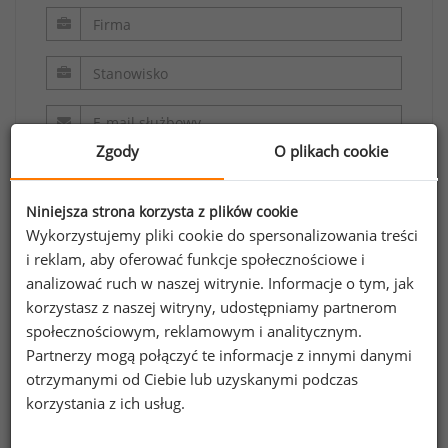
Zgody
O plikach cookie
Niniejsza strona korzysta z plików cookie
Wykorzystujemy pliki cookie do spersonalizowania treści
i reklam, aby oferować funkcje społecznościowe i
analizować ruch w naszej witrynie. Informacje o tym, jak
Oświadczam, że zapoznałem/zapoznałam się z
korzystasz z naszej witryny, udostępniamy partnerom
regulaminem.
społecznościowym, reklamowym i analitycznym.
Partnerzy mogą połączyć te informacje z innymi danymi
Wyrażam zgodę na przetwarzanie moich
otrzymanymi od Ciebie lub uzyskanymi podczas
danych osobowych zawartych w formularzu
korzystania z ich usług.
przez Sedlak
Sedlak sp. z o.o. sp. k. w celu
&
odpowiedzi na przesłane zapytanie.