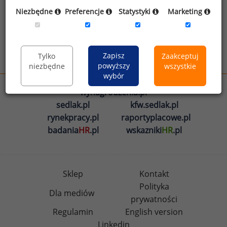
Oświadczam, że zapoznałem się z treścią
Niezbędne
Preferencje
Statystyki
Marketing
informacji na temat przetwarzania
.
Zapisz
Tylko
Zaakceptuj
Wyślij
powyższy
niezbędne
wszystkie
wybór
wynagrodzenia.pl
sedlak.pl
kfw.sedlak.pl
rynekpracy.pl
raportyplacowe.pl
badania
HR
.pl
wskazniki
HR
.pl
Sklep
Kontakt
Polityka
Dla mediów
prywatności
Regulamin
English version
Linkedin