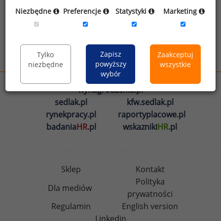
Oświadczam, że zapoznałem się z treścią
Niezbędne
Preferencje
Statystyki
Marketing
informacji na temat przetwarzania
.
Zapisz
Tylko
Zaakceptuj
Wyślij
powyższy
niezbędne
wszystkie
wybór
wynagrodzenia.pl
sedlak.pl
kfw.sedlak.pl
rynekpracy.pl
raportyplacowe.pl
badania
HR
.pl
wskazniki
HR
.pl
Sklep
Kontakt
Polityka
Dla mediów
prywatności
Regulamin
English version
Linkedin