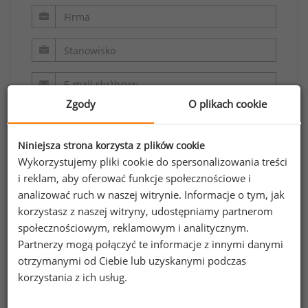
Zgody
O plikach cookie
Niniejsza strona korzysta z plików cookie
Wykorzystujemy pliki cookie do spersonalizowania treści
i reklam, aby oferować funkcje społecznościowe i
analizować ruch w naszej witrynie. Informacje o tym, jak
Oświadczam, że zapoznałem/zapoznałam się z
korzystasz z naszej witryny, udostępniamy partnerom
regulaminem.
społecznościowym, reklamowym i analitycznym.
Partnerzy mogą połączyć te informacje z innymi danymi
Wyrażam zgodę na przetwarzanie moich
otrzymanymi od Ciebie lub uzyskanymi podczas
danych osobowych zawartych w formularzu
korzystania z ich usług.
przez Sedlak
Sedlak sp. z o.o. sp. k. w celu
&
odpowiedzi na przesłane zapytanie.