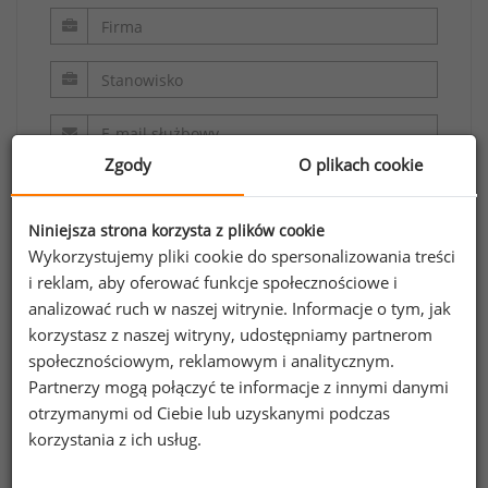
Zgody
O plikach cookie
Niniejsza strona korzysta z plików cookie
Wykorzystujemy pliki cookie do spersonalizowania treści
i reklam, aby oferować funkcje społecznościowe i
analizować ruch w naszej witrynie. Informacje o tym, jak
Oświadczam, że zapoznałem/zapoznałam się z
korzystasz z naszej witryny, udostępniamy partnerom
regulaminem.
społecznościowym, reklamowym i analitycznym.
Partnerzy mogą połączyć te informacje z innymi danymi
Wyrażam zgodę na przetwarzanie moich
otrzymanymi od Ciebie lub uzyskanymi podczas
danych osobowych zawartych w formularzu
korzystania z ich usług.
przez Sedlak
Sedlak sp. z o.o. sp. k. w celu
&
odpowiedzi na przesłane zapytanie.