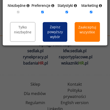
Oświadczam, że zapoznałem się z treścią
Niezbędne
Preferencje
Statystyki
Marketing
informacji na temat przetwarzania
.
Zapisz
Tylko
Zaakceptuj
Wyślij
powyższy
niezbędne
wszystkie
wybór
wynagrodzenia.pl
sedlak.pl
kfw.sedlak.pl
rynekpracy.pl
raportyplacowe.pl
badania
HR
.pl
wskazniki
HR
.pl
Sklep
Kontakt
Polityka
Dla mediów
prywatności
Regulamin
English version
Linkedin