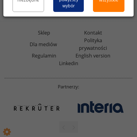
wybór
badania
HR
.pl
wskazniki
HR
.pl
Sklep
Kontakt
Polityka
Dla mediów
prywatności
Regulamin
English version
Linkedin
Partnerzy: