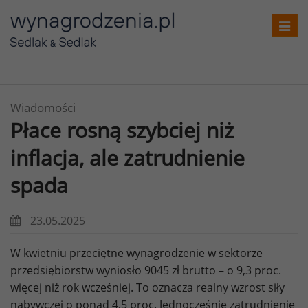
Toggl
navig
Wiadomości
Płace rosną szybciej niż
inflacja, ale zatrudnienie
spada
23.05.2025
W kwietniu przeciętne wynagrodzenie w sektorze
przedsiębiorstw wyniosło 9045 zł brutto – o 9,3 proc.
więcej niż rok wcześniej. To oznacza realny wzrost siły
nabywczej o ponad 4,5 proc. Jednocześnie zatrudnienie