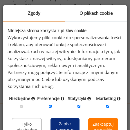
spadło o 0,8 proc., co może wynikać m.in. z decyzji
pracowników o zmianie pracy i trudności
Zgody
O plikach cookie
ze znalezieniem nowego zatrudnienia. Rośnie także
presja płacowa – ponad 2/3 firm odczuwa nacisk
Niniejsza strona korzysta z plików cookie
na wzrost wynagrodzeń.
Wykorzystujemy pliki cookie do spersonalizowania treści
źródło: prawo.pl
i reklam, aby oferować funkcje społecznościowe i
analizować ruch w naszej witrynie. Informacje o tym, jak
korzystasz z naszej witryny, udostępniamy partnerom
Zobacz więcej wiadomości
Zobacz więcej
społecznościowym, reklamowym i analitycznym.
ciekawostek
Partnerzy mogą połączyć te informacje z innymi danymi
otrzymanymi od Ciebie lub uzyskanymi podczas
korzystania z ich usług.
Niezbędne
Preferencje
Statystyki
Marketing
wynagrodzenia.pl
sedlak.pl
kfw.sedlak.pl
Zapisz
Tylko
Zaakceptuj
rynekpracy.pl
raportyplacowe.pl
powyższy
niezbędne
wszystkie