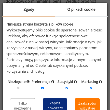
i dodatków do minimalnej pensji. Według prognoz
w 2026 roku płaca minimalna wyniesie około 5070
Zgody
O plikach cookie
PLN brutto. Wprowadzane zmiany wpłyną także
na stawkę godzinową oraz zwiększą kary dla firm
Niniejsza strona korzysta z plików cookie
nieprzestrzegających nowych przepisów.
Wykorzystujemy pliki cookie do spersonalizowania treści
źródło: www.infor.pl
i reklam, aby oferować funkcje społecznościowe i
analizować ruch w naszej witrynie. Informacje o tym, jak
korzystasz z naszej witryny, udostępniamy partnerom
Zobacz więcej wiadomości
Zobacz więcej
społecznościowym, reklamowym i analitycznym.
ciekawostek
Partnerzy mogą połączyć te informacje z innymi danymi
otrzymanymi od Ciebie lub uzyskanymi podczas
korzystania z ich usług.
Niezbędne
Preferencje
Statystyki
Marketing
wynagrodzenia.pl
sedlak.pl
kfw.sedlak.pl
Zapisz
Tylko
Zaakceptuj
rynekpracy.pl
raportyplacowe.pl
powyższy
niezbędne
wszystkie