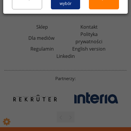
badania
HR
.pl
wskazniki
HR
.pl
wybór
Sklep
Kontakt
Polityka
Dla mediów
prywatności
Regulamin
English version
Linkedin
Partnerzy: