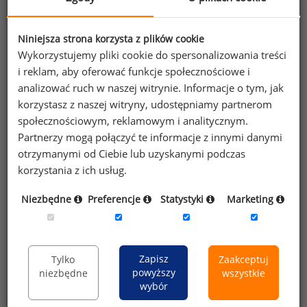
Niniejsza strona korzysta z plików cookie
Wykorzystujemy pliki cookie do spersonalizowania treści
i reklam, aby oferować funkcje społecznościowe i
nie pamiętasz hasła?
analizować ruch w naszej witrynie. Informacje o tym, jak
Zaloguj się
korzystasz z naszej witryny, udostępniamy partnerom
społecznościowym, reklamowym i analitycznym.
Partnerzy mogą połączyć te informacje z innymi danymi
otrzymanymi od Ciebie lub uzyskanymi podczas
Wykup dostęp premium portalu
korzystania z ich usług.
wynagrodzenia.pl
Niezbędne
Preferencje
Statystyki
Marketing
poznaj strefę premium poprzez dostęp testowy,
sprawdź jakie korzyści otrzymują użytkownicy
premium,
Zapisz
Tylko
Zaakceptuj
powyższy
niezbędne
wszystkie
wybierz opcję dopasowaną do Twoich potrzeb.
wybór