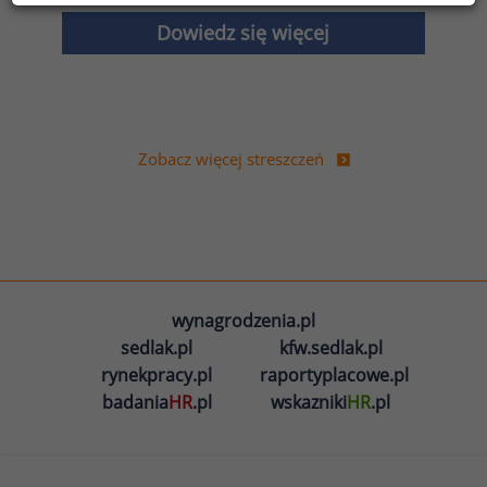
Dowiedz się więcej
Zobacz więcej streszczeń
wynagrodzenia.pl
sedlak.pl
kfw.sedlak.pl
rynekpracy.pl
raportyplacowe.pl
badania
HR
.pl
wskazniki
HR
.pl