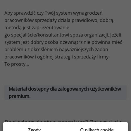
Aby sprawdzić czy Twój system wynagrodzeń
pracowników sprzedaży działa prawidłowo, dobrą
metodą jest zaprezentowanie
go specjaliście/konsultantowi spoza organizacji. Jeżeli
system jest dobry osoba z zewnątrz nie powinna mieć
problemu z określeniem najważniejszych zadań
pracowników i ogólnej strategii sprzedaży firmy.
To prosty...
Materiał dostępny dla zalogowanych użytkowników
premium.
Posiadasz dostęp premium? Zaloguj się
Zgody
O plikach cookie