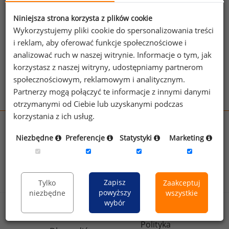
Link do strony stowarzyszenia:
http://www.msca-
memphis.org/
Niniejsza strona korzysta z plików cookie
Wykorzystujemy pliki cookie do spersonalizowania treści
i reklam, aby oferować funkcje społecznościowe i
Zobacz więcej stowarzyszeń
analizować ruch w naszej witrynie. Informacje o tym, jak
korzystasz z naszej witryny, udostępniamy partnerom
społecznościowym, reklamowym i analitycznym.
Partnerzy mogą połączyć te informacje z innymi danymi
otrzymanymi od Ciebie lub uzyskanymi podczas
korzystania z ich usług.
wynagrodzenia.pl
Niezbędne
Preferencje
Statystyki
Marketing
sedlak.pl
kfw.sedlak.pl
rynekpracy.pl
raportyplacowe.pl
badania
HR
.pl
wskazniki
HR
.pl
Zapisz
Tylko
Zaakceptuj
powyższy
niezbędne
wszystkie
wybór
Sklep
Kontakt
Polityka