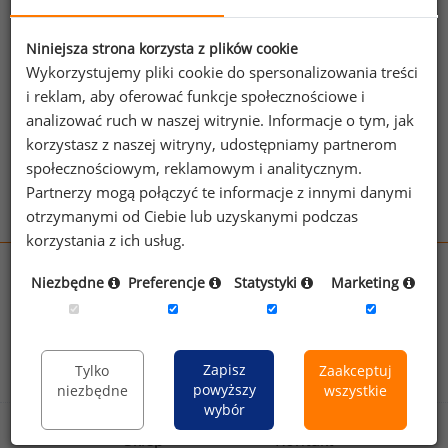
wspiera finansowo organizacje charytatywne oraz
instytucje zajmujące się benefitami.
Niniejsza strona korzysta z plików cookie
Link do strony stowarzyszenia:
http://www.iwci.org/
Wykorzystujemy pliki cookie do spersonalizowania treści
i reklam, aby oferować funkcje społecznościowe i
analizować ruch w naszej witrynie. Informacje o tym, jak
Zobacz więcej stowarzyszeń
korzystasz z naszej witryny, udostępniamy partnerom
społecznościowym, reklamowym i analitycznym.
Partnerzy mogą połączyć te informacje z innymi danymi
otrzymanymi od Ciebie lub uzyskanymi podczas
korzystania z ich usług.
wynagrodzenia.pl
Niezbędne
Preferencje
Statystyki
Marketing
sedlak.pl
kfw.sedlak.pl
rynekpracy.pl
raportyplacowe.pl
badania
HR
.pl
wskazniki
HR
.pl
Zapisz
Tylko
Zaakceptuj
powyższy
niezbędne
wszystkie
wybór
Sklep
Kontakt