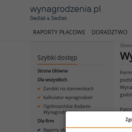
RAPORTY PŁACOWE
DORADZTWO
Słow
Wy
Szybki dostęp
Strona Główna
Formy
Dla wszystkich
podst
Wynag
Zarobki na stanowiskach
godzi
Kalkulator wynagrodzeń
Ogólnopolskie Badanie
Patrz
Wynagrodzeń
Zg
Dla firm
Raporty płacowe dla firm