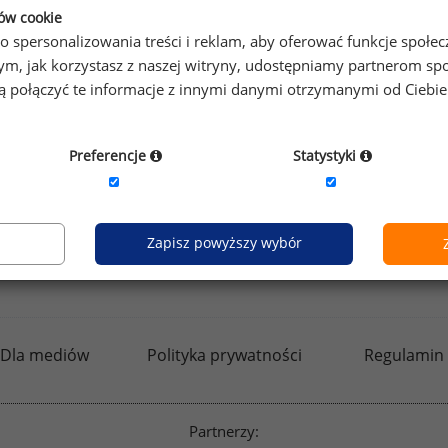
ków cookie
o spersonalizowania treści i reklam, aby oferować funkcje społe
o tym, jak korzystasz z naszej witryny, udostępniamy partnerom
gą połączyć te informacje z innymi danymi otrzymanymi od Ciebi
Preferencje
Statystyki
Zapisz powyższy wybór
kfw.sedlak.pl
rynekpracy.pl
raportyplacowe.p
Dla mediów
Polityka prywatności
Regulamin
Partnerzy: