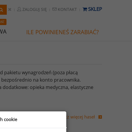
SKLEP
ZALOGUJ SIĘ
KONTAKT
OŚĆ
WA
ILE POWINIENEŚ ZARABIAĆ?
d pakietu wynagrodzeń (poza płacą
 bezpośrednio na konto pracownika.
a dodatkowe: opieka medyczna, elastyczne
Zobacz więcej haseł
ch cookie