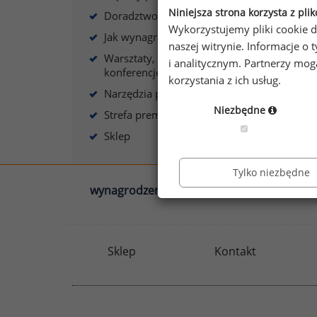
Niniejsza strona korzysta z pli
Doradztwo płacowe
Wykorzystujemy pliki cookie d
Jak wynagradzać?
naszej witrynie. Informacje 
Warsztaty, szkolenia,
i analitycznym. Partnerzy mo
konferencje
korzystania z ich usług.
Narzędzia płacowe
Niezbędne
Strefa premium
Sklep
Tylko niezbędne
wynagrodzenia.pl
sedlak.pl
Sklep
Kontakt