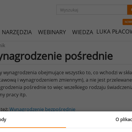
NOW
LUKA PŁACO
NARZĘDZIA
WEBINARY
WIEDZA
nik
nagrodzenie pośrednie
 wynagrodzenia obejmujące wszystko to, co wchodzi w skła
awową i wynagrodzeniem zmiennym), a nie jest przelewane
rodzenia pośrednie to więc wszelkiego rodzaju świadczeni
ny pracy itp.
 też:
Wynagrodzenie bezpośrednie
ody
O plika