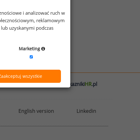
cznościowe i analizować ruch w
 społecznościowym, reklamowym
e lub uzyskanymi podczas
Marketing
Zaakceptuj wszystkie
l
badania
HR
.pl
wskazniki
HR
.pl
English version
Linkedin