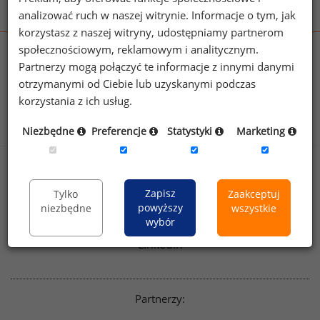
analizować ruch w naszej witrynie. Informacje o tym, jak
korzystasz z naszej witryny, udostępniamy partnerom
społecznościowym, reklamowym i analitycznym.
wynagrodzenia.pl
Partnerzy mogą połączyć te informacje z innymi danymi
sedlak.pl
kfw.sedlak.pl
otrzymanymi od Ciebie lub uzyskanymi podczas
rynekpracy.pl
raportyplacowe.pl
korzystania z ich usług.
badania
HR
.pl
wskazniki
HR
.pl
Niezbędne
Preferencje
Statystyki
Marketing
Sklep
Kontakt
Polityka
Zapisz
Tylko
Zaakceptuj
Dla mediów
powyższy
prywatności
niezbędne
wszystkie
wybór
Regulamin
English version
Linkedin
Partnerzy: