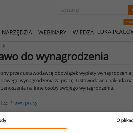
NOW
LUKA PŁACO
NARZĘDZIA
WEBINARY
WIEDZA
nik
awo do wynagrodzenia
ony przez ustawodawcę obowiązek wypłaty wynagrodzenia 
dziwego wynagrodzenia za pracę. Ustawodawca nakłada na 
rzenoszenia na inne osoby swojego wynagrodzenia.
 też:
Prawo pracy
ody
O plika