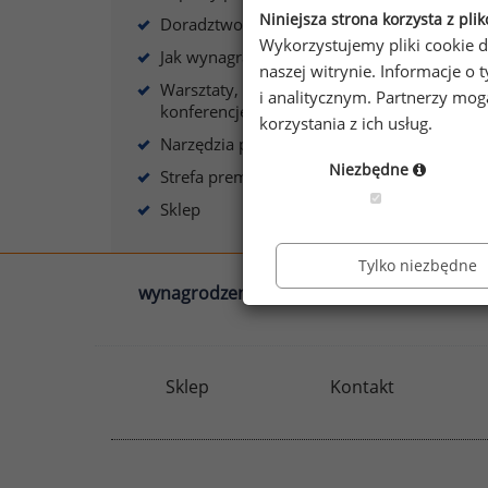
Niniejsza strona korzysta z pli
Doradztwo płacowe
Wykorzystujemy pliki cookie d
Jak wynagradzać?
naszej witrynie. Informacje 
Warsztaty, szkolenia,
i analitycznym. Partnerzy mo
konferencje
korzystania z ich usług.
Narzędzia płacowe
Niezbędne
Strefa premium
Sklep
Tylko niezbędne
wynagrodzenia.pl
sedlak.pl
Sklep
Kontakt