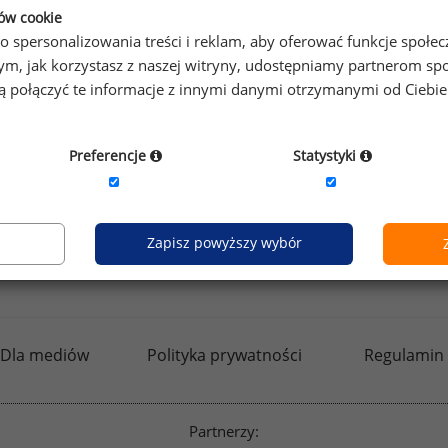
ków cookie
o spersonalizowania treści i reklam, aby oferować funkcje społe
o tym, jak korzystasz z naszej witryny, udostępniamy partnerom
gą połączyć te informacje z innymi danymi otrzymanymi od Ciebi
Preferencje
Statystyki
Zapisz powyższy wybór
kfw.sedlak.pl
rynekpracy.pl
raportyplacowe.p
Dla mediów
Polityka prywatności
Regulamin
Partnerzy: