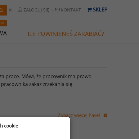
SKLEP
ZALOGUJ SIĘ
KONTAKT
OŚĆ
WA
ILE POWINIENEŚ ZARABIAĆ?
za pracę. Mówi, że pracownik ma prawo
pracownika zakaz zrzekania się
Zobacz więcej haseł
ch cookie