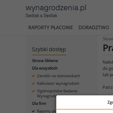
RAPORTY PŁACOWE
DORADZTWO
Słow
Pr
Szybki dostęp
Strona Główna
Nałoż
Dla wszystkich
do go
lub p
Zarobki na stanowiskach
Kalkulator wynagrodzeń
Patrz
Ogólnopolskie Badanie
Wynagrodzeń
Zg
Dla firm
Raporty płacowe dla firm