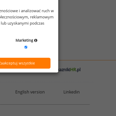
cznościowe i analizować ruch w
 społecznościowym, reklamowym
e lub uzyskanymi podczas
Marketing
Zaakceptuj wszystkie
l
badania
HR
.pl
wskazniki
HR
.pl
English version
Linkedin