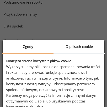
Podsumowanie raportu
Przykładowe analizy
Lista spółek
Raport dostępny jako:
Zgody
O plikach cookie
PDF
Niniejsza strona korzysta z plików cookie
Wykorzystujemy pliki cookie do spersonalizowania treści
Informacje o raporcie
i reklam, aby oferować funkcje społecznościowe i
analizować ruch w naszej witrynie. Informacje o tym, jak
Ogólna charakterystyka raportu
korzystasz z naszej witryny, udostępniamy partnerom
społecznościowym, reklamowym i analitycznym.
Warunki korzystania z Raportu Płacowego
Partnerzy mogą połączyć te informacje z innymi danymi
otrzymanymi od Ciebie lub uzyskanymi podczas
Informacja dot. przetwarzania danych z
korzystania z ich usług.