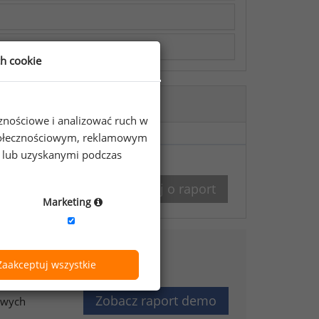
ch cookie
cznościowe i analizować ruch w
 społecznościowym, reklamowym
e lub uzyskanymi podczas
8 12 625 59 10
Zapytaj o raport
Marketing
Zaakceptuj wszystkie
Zobacz raport demo
owych