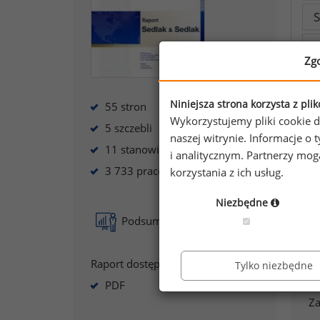
S
W
Zg
Niniejsza strona korzysta z pli
55 stron
Wykorzystujemy pliki cookie d
5 szczebli
naszej witrynie. Informacje 
11 stanowisk
i analitycznym. Partnerzy mo
3 733 pracowników
korzystania z ich usług.
P
Dz
Niezbędne
Podsumowanie raportu
A
Raport dostępny jako:
Tylko niezbędne
PDF
Za