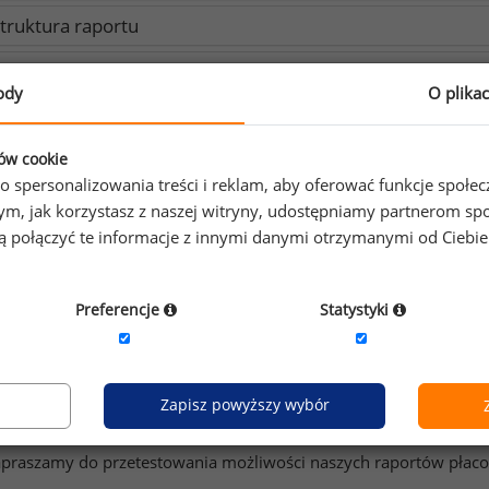
truktura raportu
arunki korzystania z Raportu Płacowego
ody
O plika
Opcje zakupu
ków cookie
o spersonalizowania treści i reklam, aby oferować funkcje społe
o tym, jak korzystasz z naszej witryny, udostępniamy partnerom
gą połączyć te informacje z innymi danymi otrzymanymi od Ciebi
otrzebujesz więcej informacji?
+4
iał analiz wynagrodzeń odpowie na Twoje pytania
Preferencje
Statystyki
plikacja raportyplacowe.pl
Zapisz powyższy wybór
praszamy do przetestowania możliwości naszych raportów płac