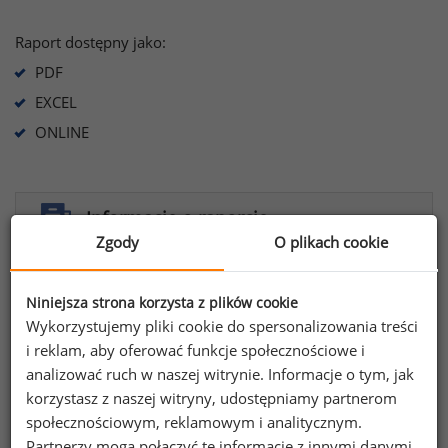
Raport dostępny jako:
PDF
EXCEL
ONLINE
Informacje o raporcie
Zgody
O plikach cookie
Ogólna charakterystyka raportu
Niniejsza strona korzysta z plików cookie
Informacje zawarte w raporcie
Wykorzystujemy pliki cookie do spersonalizowania treści
i reklam, aby oferować funkcje społecznościowe i
Warunki korzystania z Raportu Płacowego
analizować ruch w naszej witrynie. Informacje o tym, jak
korzystasz z naszej witryny, udostępniamy partnerom
społecznościowym, reklamowym i analitycznym.
Opcje zakupu
Partnerzy mogą połączyć te informacje z innymi danymi