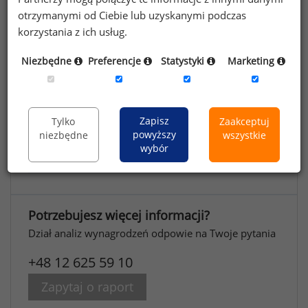
otrzymanymi od Ciebie lub uzyskanymi podczas
korzystania z ich usług.
Raport dostępny również w innych wersjach:
Niezbędne
Preferencje
Statystyki
Marketing
Raport płacowy Sedlak
Sedlak 2014 –
&
stanowiska administracyjne
Zapisz
Tylko
Zaakceptuj
powyższy
niezbędne
wszystkie
Raport płacowy Sedlak
Sedlak 2014 –
&
wybór
stanowiska produkcyjne
Potrzebujesz więcej informacji?
Dział analiz wynagrodzeń odpowie na Twoje pytania
+48 12 625 59 10
Zapytaj o raport