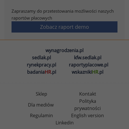
Zapraszamy do przetestowania możliwości naszych
raportów płacowych
Zobacz raport demo
wynagrodzenia.pl
sedlak.pl
kfw.sedlak.pl
rynekpracy.pl
raportyplacowe.pl
badania
HR
.pl
wskazniki
HR
.pl
Sklep
Kontakt
Polityka
Dla mediów
prywatności
Regulamin
English version
Linkedin