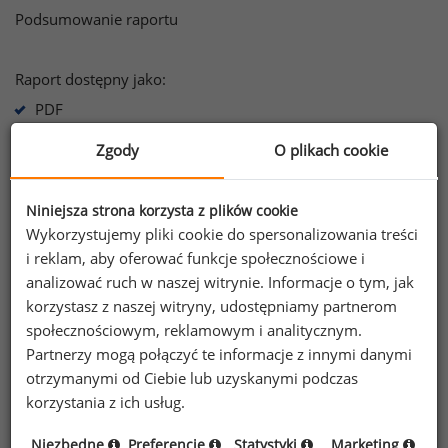
Podsumowanie raportu
Raport dostępny jako:
PDF
Zgody
O plikach cookie
Informacje o raporcie
Niniejsza strona korzysta z plików cookie
Wykorzystujemy pliki cookie do spersonalizowania treści
Informacje zawarte w raporcie
i reklam, aby oferować funkcje społecznościowe i
analizować ruch w naszej witrynie. Informacje o tym, jak
Warunki korzystania z Raportu Płacowego
korzystasz z naszej witryny, udostępniamy partnerom
społecznościowym, reklamowym i analitycznym.
Informacja dot. przetwarzania danych z
Partnerzy mogą połączyć te informacje z innymi danymi
publicznych źródeł danych, w raportach
otrzymanymi od Ciebie lub uzyskanymi podczas
płacowych
korzystania z ich usług.
Niezbędne
Preferencje
Statystyki
Marketing