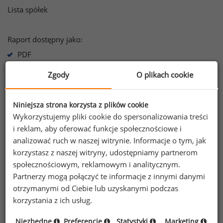
Lista spółek
Raport dostępny jako:
PDF
Zgody
O plikach cookie
Informacje o raporcie
Niniejsza strona korzysta z plików cookie
Wykorzystujemy pliki cookie do spersonalizowania treści
Informacje zawarte w raporcie
i reklam, aby oferować funkcje społecznościowe i
analizować ruch w naszej witrynie. Informacje o tym, jak
Warunki korzystania z Raportu Płacowego
korzystasz z naszej witryny, udostępniamy partnerom
społecznościowym, reklamowym i analitycznym.
Informacja dot. przetwarzania danych z
Partnerzy mogą połączyć te informacje z innymi danymi
publicznych źródeł danych, w raportach
otrzymanymi od Ciebie lub uzyskanymi podczas
płacowych
korzystania z ich usług.
Niezbędne
Preferencje
Statystyki
Marketing