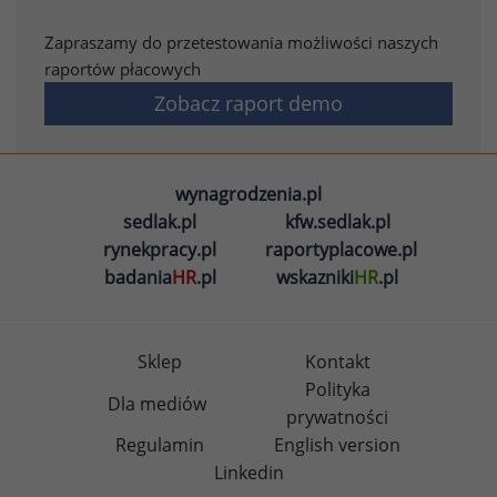
Zapraszamy do przetestowania możliwości naszych
raportów płacowych
Zobacz raport demo
wynagrodzenia.pl
sedlak.pl
kfw.sedlak.pl
rynekpracy.pl
raportyplacowe.pl
badania
HR
.pl
wskazniki
HR
.pl
Sklep
Kontakt
Polityka
Dla mediów
prywatności
Regulamin
English version
Linkedin