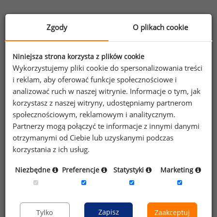
Zgody
O plikach cookie
Informacje o raporcie
Niniejsza strona korzysta z plików cookie
Ogólna charakterystyka raportu
Wykorzystujemy pliki cookie do spersonalizowania treści
i reklam, aby oferować funkcje społecznościowe i
Analizy dodatkowe
analizować ruch w naszej witrynie. Informacje o tym, jak
korzystasz z naszej witryny, udostępniamy partnerom
Warunki korzystania z Raportu Płacowego
społecznościowym, reklamowym i analitycznym.
Informacja dot. przetwarzania danych z
Partnerzy mogą połączyć te informacje z innymi danymi
otrzymanymi od Ciebie lub uzyskanymi podczas
publicznych źródeł danych, w raportach
korzystania z ich usług.
płacowych
Niezbędne
Preferencje
Statystyki
Marketing
Opcje zakupu
Zapisz
Tylko
Zaakceptuj