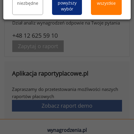
powyższy
niezbędne
wszystkie
wybór
Potrzebujesz więcej informacji?
Dział analiz wynagrodzeń odpowie na Twoje pytania
+48 12 625 59 10
Zapytaj o raport
Aplikacja raportyplacowe.pl
Zapraszamy do przetestowania możliwości naszych
raportów płacowych
Zobacz raport demo
wynagrodzenia.pl