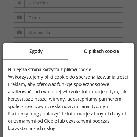
Zgody
O plikach cookie
Niniejsza strona korzysta z plików cookie
Wykorzystujemy pliki cookie do spersonalizowania treści
i reklam, aby oferować funkcje społecznościowe i
analizować ruch w naszej witrynie. Informacje o tym, jak
Oświadczam, że zapoznałem/zapoznałam się z
korzystasz z naszej witryny, udostępniamy partnerom
regulaminem.
społecznościowym, reklamowym i analitycznym.
Partnerzy mogą połączyć te informacje z innymi danymi
Wyrażam zgodę na przetwarzanie moich
otrzymanymi od Ciebie lub uzyskanymi podczas
danych osobowych zawartych w formularzu
korzystania z ich usług.
przez Sedlak
Sedlak sp. z o.o. sp. k. w celu
&