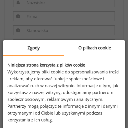
Zgody
O plikach cookie
Niniejsza strona korzysta z plików cookie
Wykorzystujemy pliki cookie do spersonalizowania treści
i reklam, aby oferować funkcje społecznościowe i
analizować ruch w naszej witrynie. Informacje o tym, jak
Oświadczam, że zapoznałem/zapoznałam się z
korzystasz z naszej witryny, udostępniamy partnerom
regulaminem.
społecznościowym, reklamowym i analitycznym.
Partnerzy mogą połączyć te informacje z innymi danymi
Wyrażam zgodę na przetwarzanie moich
otrzymanymi od Ciebie lub uzyskanymi podczas
danych osobowych zawartych w formularzu
korzystania z ich usług.
przez Sedlak
Sedlak sp. z o.o. sp. k. w celu
&