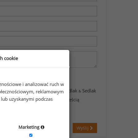
ch cookie
cznościowe i analizować ruch w
awartych w formularzu przez Sedlak
Sedlak
 społecznościowym, reklamowym
&
e lub uzyskanymi podczas
świadczam, że zapoznałem się z treścią
Marketing
Wyślij