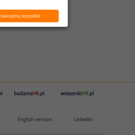
Zaakceptuj wszystkie
l
badania
HR
.pl
wskazniki
HR
.pl
English version
Linkedin