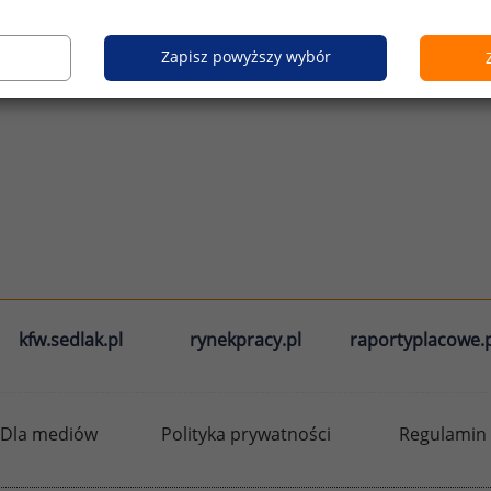
Zapisz powyższy wybór
kfw.sedlak.pl
rynekpracy.pl
raportyplacowe.p
Dla mediów
Polityka prywatności
Regulamin