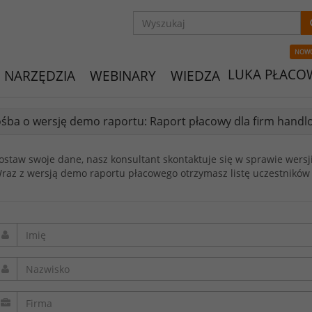
NOW
LUKA PŁACO
NARZĘDZIA
WEBINARY
WIEDZA
śba o wersję demo raportu: Raport płacowy dla firm handl
ostaw swoje dane, nasz konsultant skontaktuje się w sprawie wersj
raz z wersją demo raportu płacowego otrzymasz listę uczestników 