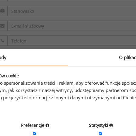
ody
O plika
Oświadczam, że zapoznałem/zapoznałam się z
regulaminem.
ków cookie
o spersonalizowania treści i reklam, aby oferować funkcje społe
Wyrażam zgodę na przetwarzanie moich danych osobowych z
o tym, jak korzystasz z naszej witryny, udostępniamy partnerom
gą połączyć te informacje z innymi danymi otrzymanymi od Ciebi
sp. z o.o. sp. k. w celu odpowiedzi na przesłane zapytanie. O
informacji na temat przetwarzania
.
Preferencje
Statystyki