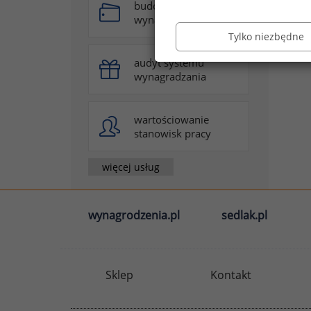
budowa systemu
wynagradzania
Tylko niezbędne
audyt systemu
wynagradzania
wartościowanie
stanowisk pracy
więcej usług
wynagrodzenia.pl
sedlak.pl
Sklep
Kontakt