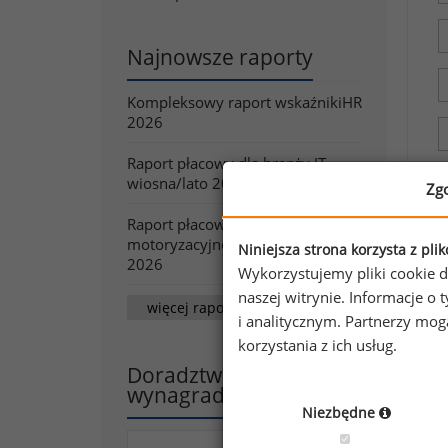
Najnowsze raporty
Kompleksowy raport wskaźnikiHR
2026
Raport płacowy dla branży IT -
wiosna/lato 2026
Zg
Raport płacowy dla branży
motoryzacyjnej - wiosna/lato
Niniejsza strona korzysta z pli
2026
Wykorzystujemy pliki cookie d
naszej witrynie. Informacje 
więcej raportów
i analitycznym. Partnerzy mo
korzystania z ich usług.
Doradztwo w zakresie
wynagradzania
Niezbędne