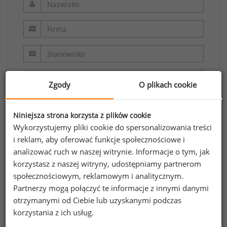
Zgody
O plikach cookie
Niniejsza strona korzysta z plików cookie
Wykorzystujemy pliki cookie do spersonalizowania treści
i reklam, aby oferować funkcje społecznościowe i
analizować ruch w naszej witrynie. Informacje o tym, jak
Oświadczam, że zapoznałem/zapoznałam się z
korzystasz z naszej witryny, udostępniamy partnerom
regulaminem.
społecznościowym, reklamowym i analitycznym.
Partnerzy mogą połączyć te informacje z innymi danymi
Wyrażam zgodę na przetwarzanie moich
otrzymanymi od Ciebie lub uzyskanymi podczas
danych osobowych zawartych w formularzu
korzystania z ich usług.
przez Sedlak
Sedlak sp. z o.o. sp. k. w celu
&