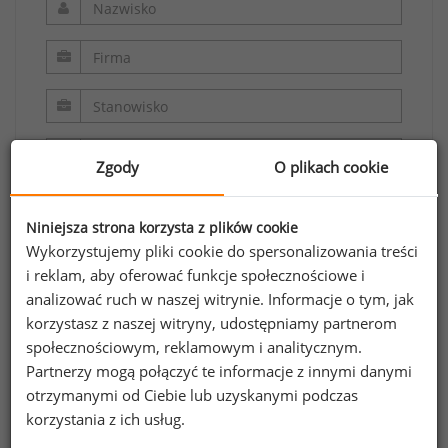
Zgody
O plikach cookie
Niniejsza strona korzysta z plików cookie
Wykorzystujemy pliki cookie do spersonalizowania treści
i reklam, aby oferować funkcje społecznościowe i
analizować ruch w naszej witrynie. Informacje o tym, jak
Oświadczam, że zapoznałem/zapoznałam się z
korzystasz z naszej witryny, udostępniamy partnerom
regulaminem.
społecznościowym, reklamowym i analitycznym.
Partnerzy mogą połączyć te informacje z innymi danymi
Wyrażam zgodę na przetwarzanie moich
otrzymanymi od Ciebie lub uzyskanymi podczas
danych osobowych zawartych w formularzu
korzystania z ich usług.
przez Sedlak
Sedlak sp. z o.o. sp. k. w celu
&