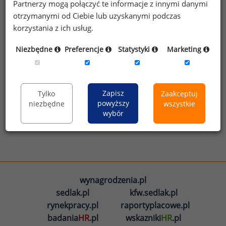
Partnerzy mogą połączyć te informacje z innymi danymi
sprawdź jakie korzyści otrzymują użytkownicy
otrzymanymi od Ciebie lub uzyskanymi podczas
premium,
korzystania z ich usług.
wybierz opcję dopasowaną do Twoich potrzeb.
Niezbędne
Preferencje
Statystyki
Marketing
Dowiedz się więcej
Zapisz
Tylko
Zaakceptuj
powyższy
niezbędne
wszystkie
wybór
wynagrodzenia.pl
sedlak.pl
kfw.sedlak.pl
rynekpracy.pl
raportyplacowe.pl
badania
HR
.pl
wskazniki
HR
.pl