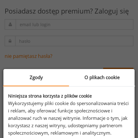
Posiadasz dostęp premium? Zaloguj się
nie pamiętasz hasła?
Zaloguj się
Zgody
O plikach cookie
Niniejsza strona korzysta z plików cookie
Wykorzystujemy pliki cookie do spersonalizowania treści
Wykup dostęp premium portalu
i reklam, aby oferować funkcje społecznościowe i
wynagrodzenia.pl
analizować ruch w naszej witrynie. Informacje o tym, jak
korzystasz z naszej witryny, udostępniamy partnerom
poznaj strefę premium poprzez dostęp testowy,
społecznościowym, reklamowym i analitycznym.