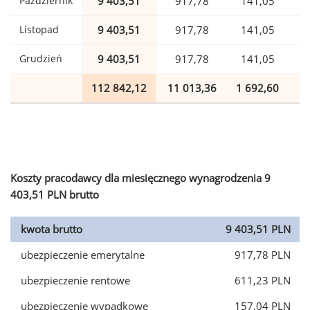
Październik
9 403,51
917,78
141,05
Listopad
9 403,51
917,78
141,05
Grudzień
9 403,51
917,78
141,05
112 842,12
11 013,36
1 692,60
2
Koszty pracodawcy dla miesięcznego wynagrodzenia 9
403,51 PLN brutto
kwota brutto
9 403,51 PLN
ubezpieczenie emerytalne
917,78 PLN
ubezpieczenie rentowe
611,23 PLN
ubezpieczenie wypadkowe
157,04 PLN