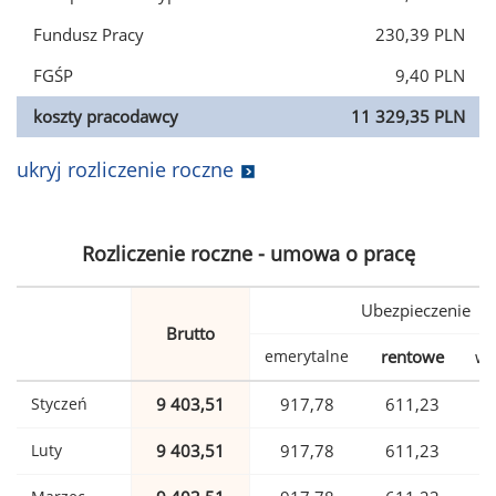
Fundusz Pracy
230,39 PLN
FGŚP
9,40 PLN
koszty pracodawcy
11 329,35 PLN
ukryj rozliczenie roczne
Rozliczenie roczne - umowa o pracę
Ubezpieczenie
Brutto
emerytalne
rentowe
wy
Styczeń
9 403,51
917,78
611,23
Luty
9 403,51
917,78
611,23