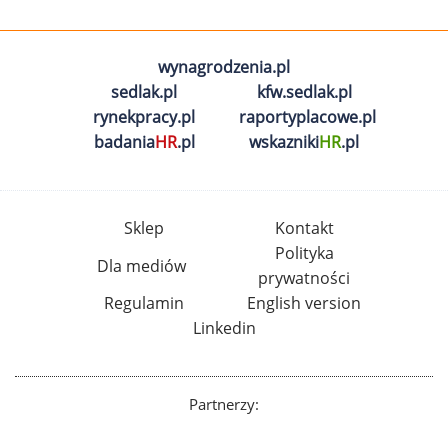
wynagrodzenia.pl
sedlak.pl
kfw.sedlak.pl
rynekpracy.pl
raportyplacowe.pl
badania
HR
.pl
wskazniki
HR
.pl
Sklep
Kontakt
Polityka
Dla mediów
prywatności
Regulamin
English version
Linkedin
Partnerzy: