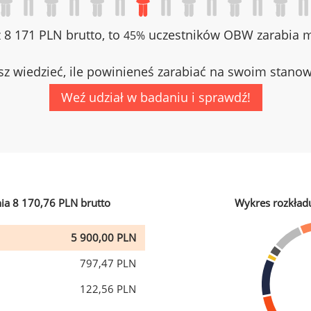
z 8 171 PLN brutto, to
uczestników OBW zarabia mn
45%
z wiedzieć, ile powinieneś zarabiać na swoim stano
Weź udział w badaniu i sprawdź!
ia 8 170,76 PLN brutto
Wykres rozkład
5 900,00 PLN
797,47 PLN
122,56 PLN