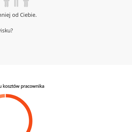
iej od Ciebie.
wisku?
u kosztów pracownika