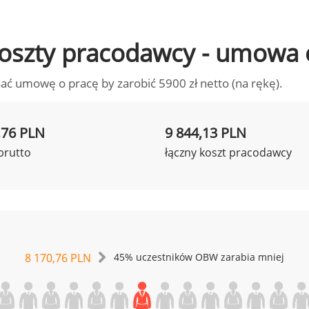
o koszty pracodawcy - umowa 
ać umowę o pracę by zarobić 5900 zł netto (na rękę).
,76 PLN
9 844,13 PLN
brutto
łączny koszt pracodawcy
8 170,76 PLN
45% uczestników OBW zarabia mniej