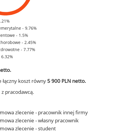
2.21%
emerytalne - 9.76%
rentowe - 1.5%
chorobowe - 2.45%
zdrowotne - 7.77%
- 6.32%
etto.
e łączny koszt równy
5 900 PLN netto.
j z pracodawcą.
 umowa zlecenie - pracownik innej firmy
- umowa zlecenie - własny pracownik
 umowa zlecenie - student