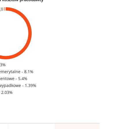
83%
emerytalne - 8.1%
rentowe - 5.4%
wypadkowe - 1.39%
- 2.03%